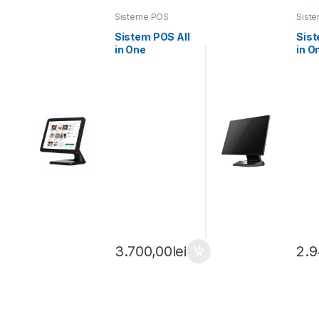
Sisteme POS
Sist
touchscreen
touc
Sistem POS All
Sist
in One
in O
PosExpert 2XR
PosE
15.6 inch i3-Gen
inc
10 8Gb 128Gb
256
SSD WiF
3.700,00
lei
2.9