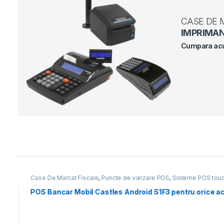
CASE DE
IMPRIMAN
Cumpara a
Product Carousel Tabs
Case De Marcat Fiscale
,
Puncte de vanzare POS
,
Sisteme POS tou
POS Bancar Mobil Castles Android S1F3 pentru orice ac