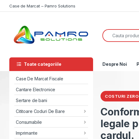
Skip to navigation
Skip to content
Case de Marcat – Pamro Solutions
Search for:
Toate categoriile
Despre Noi
P
Case De Marcat Fiscale
Cantare Electronice
PACHET COMPLE
Sertare de bani
FISCALIZARE I
Cititoare Coduri De Bare
Pachet 
Consumabile
Uber-Bo
Imprimante