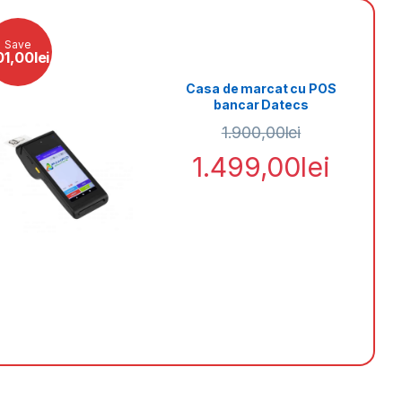
Save
Save
01,00
lei
100,0
Casa de marcat cu POS
bancar Datecs
BlueCash 50
1.900,00
lei
1.499,00
lei