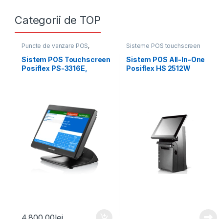
Categorii de TOP
Puncte de vanzare POS
,
Sisteme POS touchscreen
Sisteme POS touchscreen
Sistem POS Touchscreen
Sistem POS All-In-One
Posiflex PS-3316E,
Posiflex HS 2512W
Resistive, Win 10 IoT
4.800,00
lei