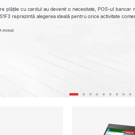
au Bolt și ai nevoie de o soluție rapidă, legală și fără bătăi d
bonurilor fiscale? PAMRO Solutions îți oferă pachetul ideal, 
transportul alternativ. Modelul Tremol S25 este cea mai apr
rtabilă datorită dimensiunilor reduse și a conectivității stabile
ct pentru bordul mașinii tale.
 inclus)