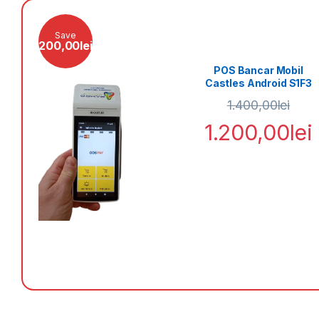
Save
200,00
lei
in cu
POS Bancar Mobil
la –
Castles Android S1F3
pentru orice activitate
1.400,00
lei
comerciala
lei
1.200,00
lei