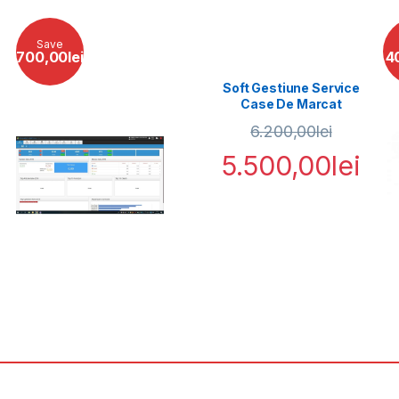
Save
700,00
lei
4
Soft Gestiune Service
Case De Marcat
6.200,00
lei
5.500,00
lei