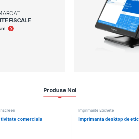
 MARCAT
TE FISCALE
cum
Produse Noi
chscreen
Imprimante Etichete
tivitate comerciala
Imprimanta desktop de eti