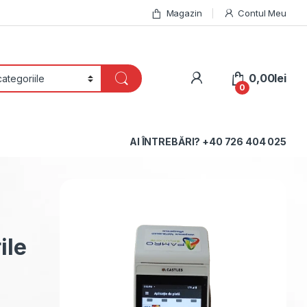
Magazin
Contul Meu
My Account
0,00
lei
0
AI ÎNTREBĂRI? +40 726 404 025
ru