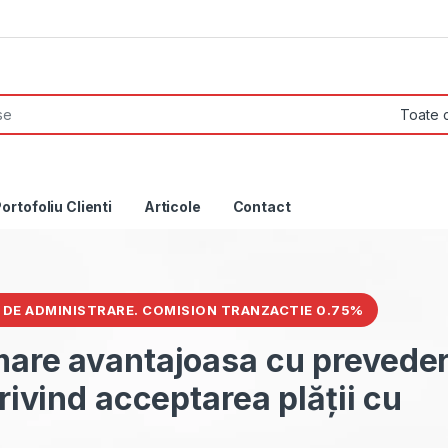
ortofoliu Clienti
Articole
Contact
T UBER/BOLT: CASĂ DE MARCAT TREMOL S25 CU WIFI ȘI
NCLUSĂ
complet casa de marcat pent
lt