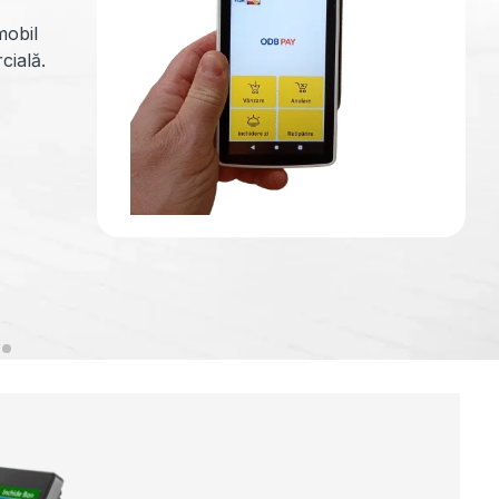
e cap
special
eciată
, fiind