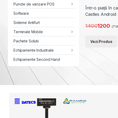
Ești șofer Uber s
Puncte de vanzare POS
pentru emiterea 
Software
conceput pentru 
casă de marcat po
Sisteme Antifurt
partenerul perfe
Terminale Mobile
11160
960
Pachete Solutii
(TVA
Echipamente Industriale
Vezi Produs
Echipamente Second Hand