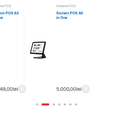
eme POS
Sisteme POS
hscreen
touchscreen
em POS All
Sistem POS All
ne
in One
xpert 3 15-
PosExpert 2 15
h N97 8GB
inch i5-Gen 10
SSD
16Gb 256Gb
SSD WiFi
Windows 10 Pro
49,00
lei
5.000,00
lei