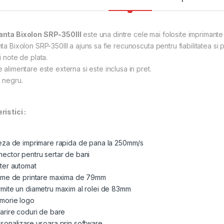
nta Bixolon SRP-350III
este una dintre cele mai folosite imprimant
ta Bixolon SRP-350III a ajuns sa fie recunoscuta pentru fiabilitatea si 
i note de plata.
 alimentare este externa si este inclusa in pret.
 negru.
aracteristici
eza de imprimare rapida de pana la 250mm/s
ector pentru sertar de bani
ter automat
ime de printare maxima de 79mm
mite un diametru maxim al rolei de 83mm
morie logo
arire coduri de bare
sonalizare usoara prin software