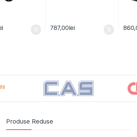
ei
787,00
lei
860,
Produse Reduse