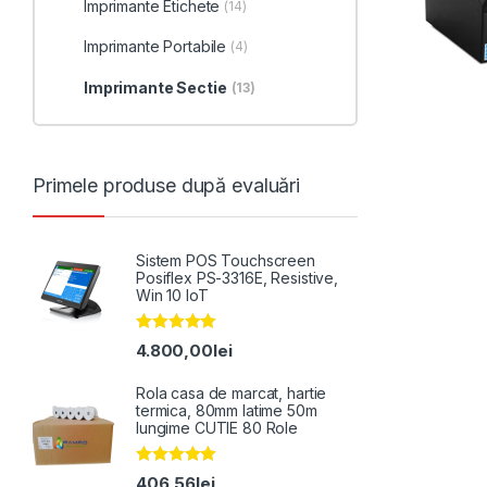
Imprimante Etichete
(14)
Imprimante Portabile
(4)
Imprimante Sectie
(13)
Primele produse după evaluări
Sistem POS Touchscreen
Posiflex PS-3316E, Resistive,
Win 10 IoT
Evaluat la
4.800,00
lei
5.00
din 5
Rola casa de marcat, hartie
termica, 80mm latime 50m
lungime CUTIE 80 Role
Evaluat la
406,56
lei