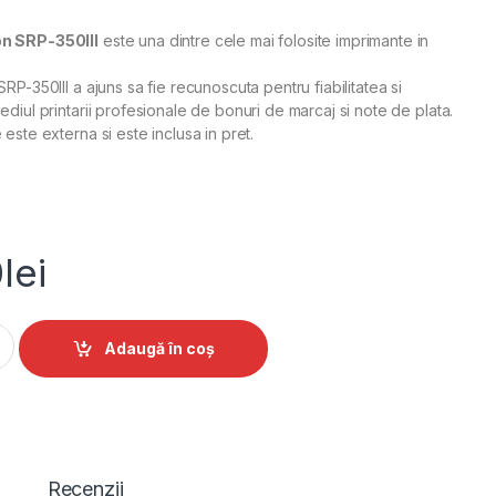
n SRP-350III
este una dintre cele mai folosite imprimante in
RP-350III a ajuns sa fie recunoscuta pentru fiabilitatea si
diul printarii profesionale de bonuri de marcaj si note de plata.
este externa si este inclusa in pret.
0
lei
ă Secție Bixolon SRP 350III quantity
Alternative:
Adaugă în coș
Recenzii