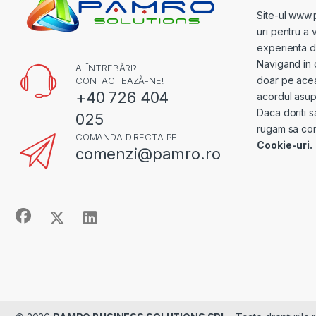
Site-ul www.
uri pentru a 
experienta de 
Navigand in 
AI ÎNTREBĂRI?
doar pe acea
CONTACTEAZĂ-NE!
+40 726 404
acordul asupr
Daca doriti s
025
rugam sa con
COMANDA DIRECTA PE
Cookie-uri.
comenzi@pamro.ro