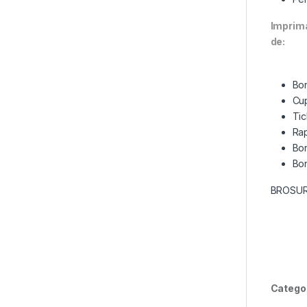
Imprima
de:
Bon
Cup
Tic
Rap
Bon
Bon
BROSU
Catego