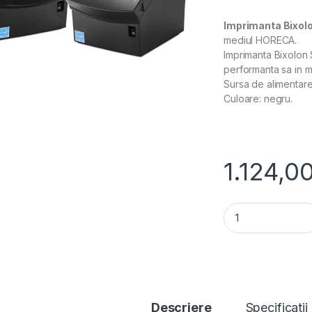
Imprimanta Bixolo
mediul HORECA.
Imprimanta Bixolon S
performanta sa in me
Sursa de alimentare 
Culoare: negru.
1.124,0
Imprimantă Termic
Descriere
Specificatii