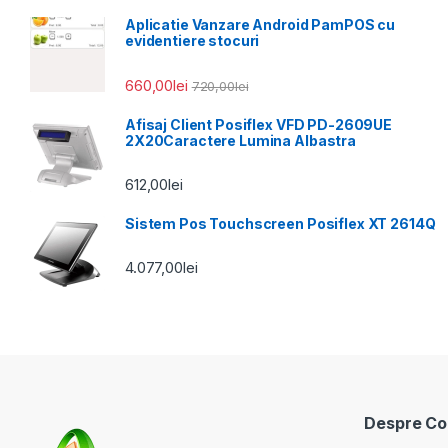
Aplicatie Vanzare Android PamPOS cu
evidentiere stocuri
660,00
lei
720,00
lei
Afisaj Client Posiflex VFD PD-2609UE
2X20Caractere Lumina Albastra
612,00
lei
Sistem Pos Touchscreen Posiflex XT 2614Q
4.077,00
lei
Despre Coo