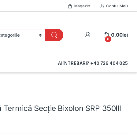
Magazin
Contul Meu
My Account
0,00
lei
0
AI ÎNTREBĂRI? +40 726 404 025
 Termică Secție Bixolon SRP 350III