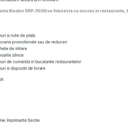
nta Bixolon SRP-350III se foloseste cu succes in restaurante, b
uri si note de plata
oane promotionale sau de reduceri
hete de intrare
oarte zilnice
uri de comanda in bucatariile restaurantelor
uri si dispozitii de livrare
RA
rie:
Imprimante Sectie