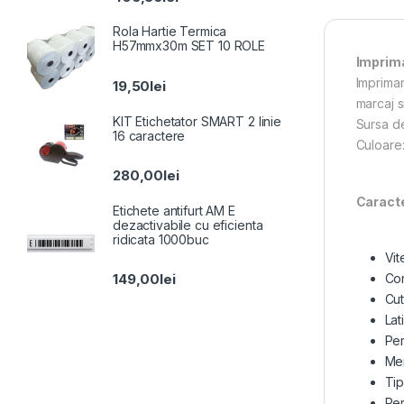
5.00
din 5
Rola Hartie Termica
H57mmx30m SET 10 ROLE
Imprima
Impriman
19,50
lei
marcaj s
KIT Etichetator SMART 2 linie
Sursa de
16 caractere
Culoare:
280,00
lei
C
Etichete antifurt AM E
dezactivabile cu eficienta
ridicata 1000buc
Vit
149,00
lei
Con
Cut
Lat
Per
Me
Tip
Per