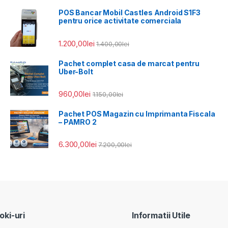
POS Bancar Mobil Castles Android S1F3
pentru orice activitate comerciala
1.200,00
lei
1.400,00
lei
Pachet complet casa de marcat pentru
Uber-Bolt
960,00
lei
1.150,00
lei
Pachet POS Magazin cu Imprimanta Fiscala
– PAMRO 2
6.300,00
lei
7.200,00
lei
ki-uri
Informatii Utile