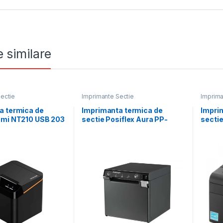
 similare
ectie
Imprimante Sectie
Imprima
a termica de
Imprimanta termica de
Impri
nmi NT210 USB 203
sectie Posiflex Aura PP-
secti
7600X
180 dp
RS