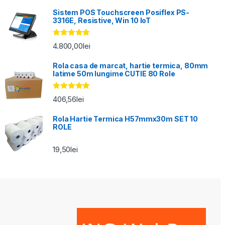
Sistem POS Touchscreen Posiflex PS-
3316E, Resistive, Win 10 IoT
Evaluat la
4.800,00
lei
5.00
din 5
Rola casa de marcat, hartie termica, 80mm
latime 50m lungime CUTIE 80 Role
Evaluat la
406,56
lei
5.00
din 5
Rola Hartie Termica H57mmx30m SET 10
ROLE
19,50
lei