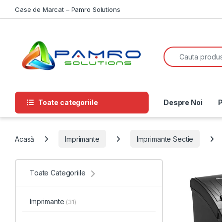
Skip to navigation
Skip to content
Case de Marcat – Pamro Solutions
Search for:
Toate categoriile
Despre Noi
P
Acasă
Imprimante
Imprimante Sectie
Toate Categoriile
Imprimante
(31)