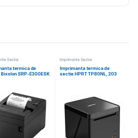
nte Sectie
Imprimante Sectie
manta termica de
Imprimanta termica de
e Bixolon SRP-E300ESK
sectie HPRT TP80NL, 203
i Auto Cutter USB LAN
dpi, Buzzer, USB, LAN