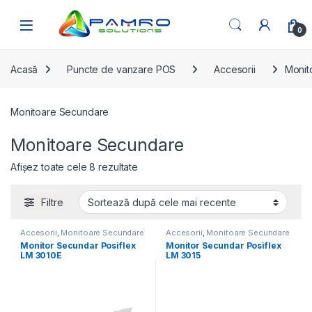
Skip to navigation
Skip to content
Open
0
Acasă
Puncte de vanzare POS
Accesorii
Monit
Monitoare Secundare
Monitoare Secundare
Sortat după cele mai recente
Afișez toate cele 8 rezultate
Filtre
Accesorii
,
Monitoare Secundare
Accesorii
,
Monitoare Secundare
Monitor Secundar Posiflex
Monitor Secundar Posiflex
LM 3010E
LM 3015