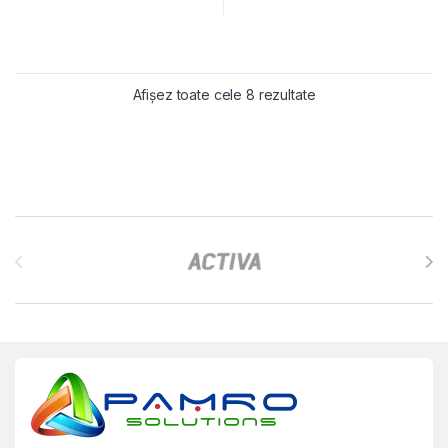
Sortat după cele ma
Afișez toate cele 8 rezultate
Brands Carousel