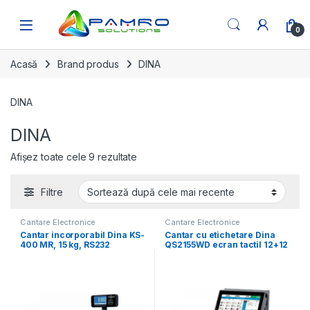
Skip to navigation
Skip to content
Open
0
Acasă
Brand produs
DINA
DINA
DINA
Sortat după cele mai recente
Afișez toate cele 9 rezultate
Filtre
Cantare Electronice
Cantare Electronice
Cantar incorporabil Dina KS-
Cantar cu etichetare Dina
400 MR, 15 kg, RS232
QS2155WD ecran tactil 12+12
inch, 15Kg verificat
metrologic