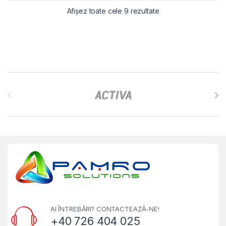
Sortat după cele ma
Afișez toate cele 9 rezultate
Brands Carousel
AI ÎNTREBĂRI? CONTACTEAZĂ-NE!
+40 726 404 025