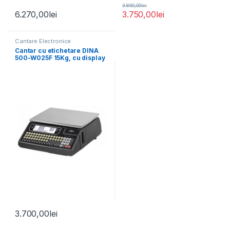
3.850,00
lei
6.270,00
lei
3.750,00
lei
Cantare Electronice
Cantar cu etichetare DINA
500-W025F 15Kg, cu display
client, verificat metrologic
3.700,00
lei