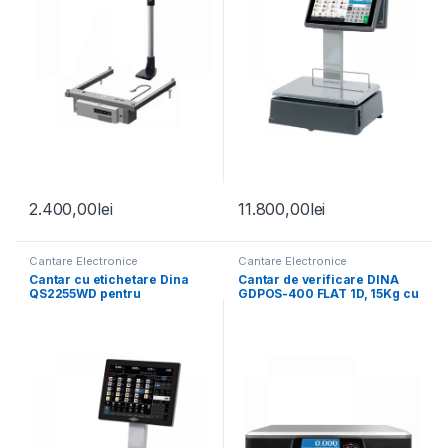
2.400,00
lei
11.800,00
lei
Cantare Electronice
Cantare Electronice
Cantar cu etichetare Dina
Cantar de verificare DINA
QS2255WD pentru
GDPOS-400 FLAT 1D, 15Kg cu
autoservire ecran tactil 15
verificare metrologica
inch, 15Kg verificat
metrologic