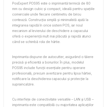
PosExpert POS95 este o imprimantă termică de 80
mm cu design cubic și compact, ideală pentru spațiile
comerciale unde fiecare centimetru de birou
contează. Construcția simplă și minimalistă ajută la
integrarea rapidă în orice sistem POS, iar noul
mecanism al levierului de deschidere a capacului
oferă o experiență mult mai plăcută și rapidă atunci
când se schimbă rola de hârtie.
Imprimanta dispune de autocutter, asigurând o tăiere
precisă și eficientă a bonurilor. În plus, modelul
POS95 include funcții esențiale pentru operare
profesională, precum avertizare pentru lipsa hârtiei,
notificare la deschiderea capacului și protecție la
supraincalzire.
Cu interfețe de conectivitate versatile – LAN și USB –
imprimanta este compatibilă cu majoritatea aplicațiilor