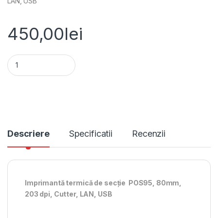
LAN, USB
450,00
lei
Imprimanta termica de sectie POS95, 80mm, 203 dpi, Cutter,
Alternative:
Descriere
Specificatii
Recenzii
Imprimantă termică de secție POS95, 80mm,
203 dpi, Cutter, LAN, USB