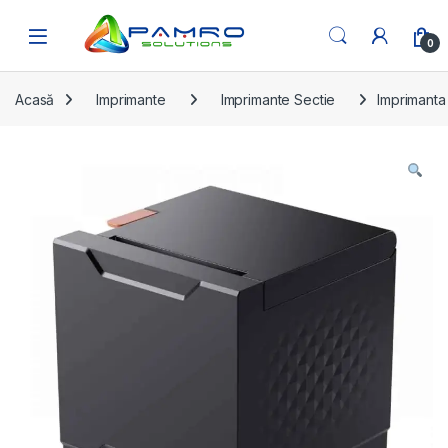
Skip to navigation
Skip to content
Open
0
Acasă
Imprimante
Imprimante Sectie
Imprimanta