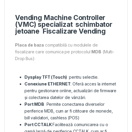
Vending Machine Controller
(VMC) specializat schimbator
jetoane Fiscalizare Vending
Placa de baza
compatibilă cu modulele de
fiscalizare care comunica pe protocolul
MDB
(Multi-
Drop Bus):
Dysplay TFT (Touch)
pentru selectie.
Conexiune ETHERNET
: Oferă acces la internet
pentru gestionare online, actualizări de firmware
și colectarea datelor de vânzări.
Port MDB
Permite conectarea diverselor
periferice MDB, cum ar fi cititoare de monede,
bill validatori, cashless (POS)
Port CCTALK
Facilitează comunicarea cu o
gamă largă de periferice CCTALK, cum ar fi