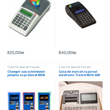
825,00
lei
840,00
lei
Case De Marcat Fiscale
Case De Marcat Fiscale
Changer sau schimbator
Casa de marcat cu jurnal
jetoane cu protocol MDB
electronic Tremol M20 AM
Fiscalizare CASH +CARD +
LAN fara acumulator
Display Reclame