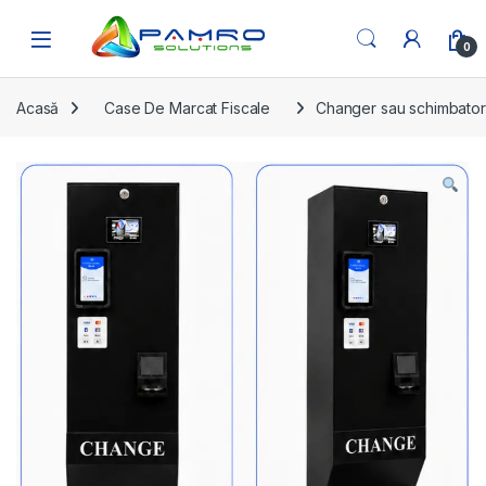
Skip to navigation
Skip to content
Open
0
Acasă
Case De Marcat Fiscale
Changer sau schimbator