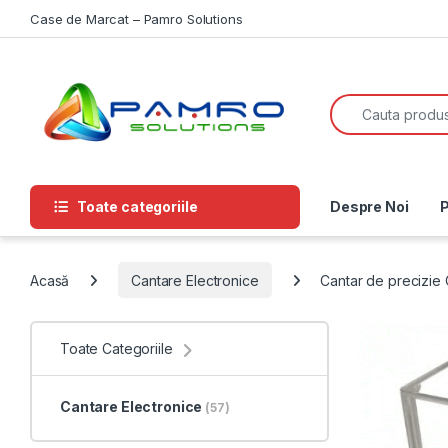
Skip to navigation
Skip to content
Case de Marcat – Pamro Solutions
Search for:
Toate categoriile
Despre Noi
P
Acasă
Cantare Electronice
Cantar de precizie 
Toate Categoriile
Cantare Electronice
(57)