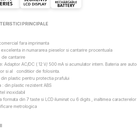
ERISTICI PRINCIPALE
comercial fara imprimanta
 excelenta in numararea pieselor si cantarire procentuala
ti de cantarire
e: Adaptor AC/DC ( 12 V/ 500 mA si acumulator intern. Bateria are aut
lor si al conditiior de folosinta.
din plastic pentru protectia prafului
a : din plastic rezistent ABS
tel inoxidabil
a formata din 7 taste si LCD iluminat cu 6 digits , inaltimea caracterel
ificare metrologica
I