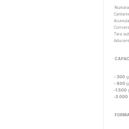
Numarar
Cantarir
Acumula
Conversi
Tara au
Aducere
CAPAC
–
300
g
–
600
–
1.500
–
3.000
FORM