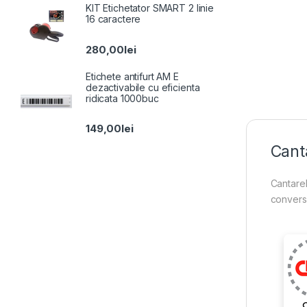
KIT Etichetator SMART 2 linie
16 caractere
280,00
lei
Etichete antifurt AM E
dezactivabile cu eficienta
ridicata 1000buc
149,00
lei
Canta
Cantarel
conversi