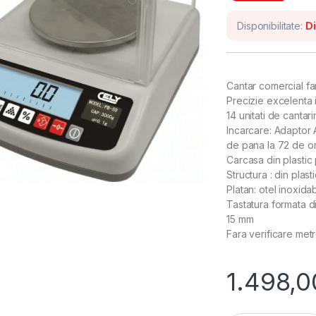
Disponibilitate:
Di
Cantar comercial fa
Precizie excelenta 
14 unitati de cantari
Incarcare: Adaptor 
de pana la 72 de ore
Carcasa din plastic 
Structura : din plast
Platan: otel inoxidab
Tastatura formata di
15 mm
Fara verificare met
1.498,0