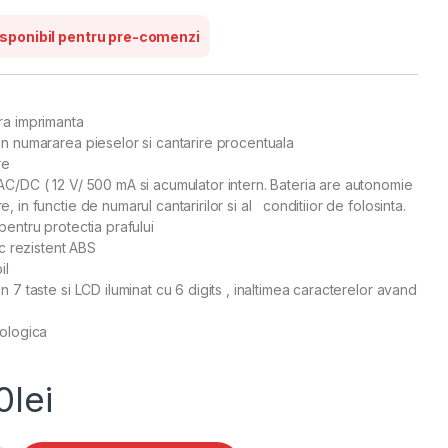
sponibil pentru pre-comenzi
ra imprimanta
in numararea pieselor si cantarire procentuala
re
AC/DC ( 12 V/ 500 mA si acumulator intern. Bateria are autonomie
, in functie de numarul cantaririlor si al conditiior de folosinta.
pentru protectia prafului
ic rezistent ABS
il
n 7 taste si LCD iluminat cu 6 digits , inaltimea caracterelor avand
rologica
0
lei