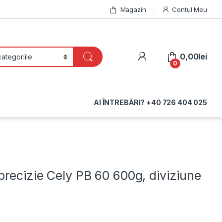
Magazin
Contul Meu
My Account
0,00
lei
0
AI ÎNTREBĂRI? +40 726 404 025
precizie Cely PB 60 600g, diviziune