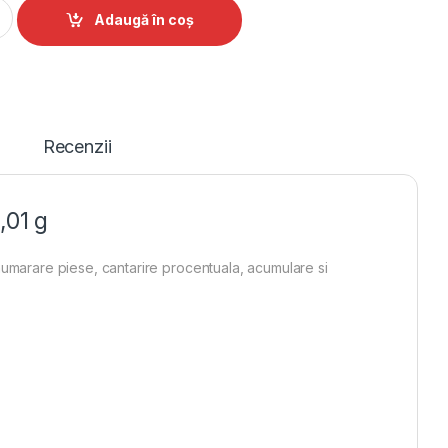
 Cely PB 60 600g, diviziune 0,01 g quantity
Alternative:
Adaugă în coș
Recenzii
,01 g
numarare piese, cantarire procentuala, acumulare si