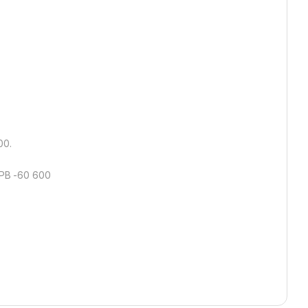
00.
 PB -60 600