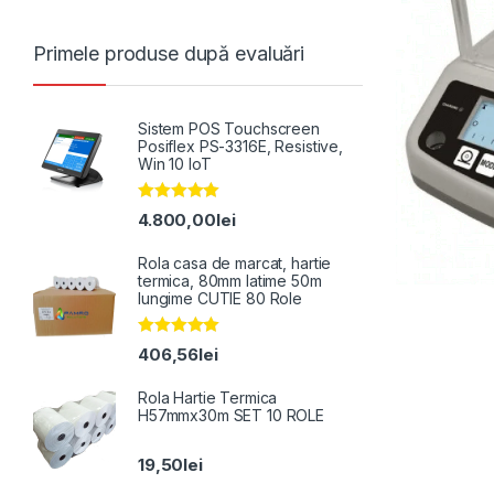
Primele produse după evaluări
Sistem POS Touchscreen
Posiflex PS-3316E, Resistive,
Win 10 IoT
Evaluat la
4.800,00
lei
5.00
din 5
Rola casa de marcat, hartie
termica, 80mm latime 50m
lungime CUTIE 80 Role
Evaluat la
406,56
lei
5.00
din 5
Rola Hartie Termica
H57mmx30m SET 10 ROLE
19,50
lei