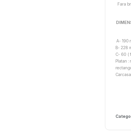
Fara br
DIMEN
A- 190
B- 228 
C- 60 (
Platan :
rectangu
Carcasa(
Catego