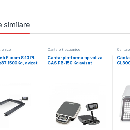
 similare
tronice
Cantare Electronice
Cantare
eti Elicom Si10 PL
Cantar platforma tip valiza
Cânta
87 1500Kg, avizat
CAS PB-150 Kg avizat
CL300
c
metrologic