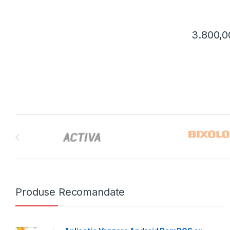
3.800,0
Brands Carousel
Produse Recomandate