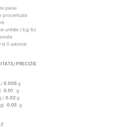
e piese
e procentuala
re
e unitate ( kg/ lb)
tomata
 la 0 automat
ITATE/ PRECIZIE
 /
0.005
g
g/
0.01
g
g /
0.02
g
g/
0.05
g
AT