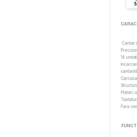
CARACT
Cantar 
Precizie
14 unita
Incarcar
cantariri
Carcasa 
Structur
Platan: o
Tastatur
Fara ver
FUNCTI