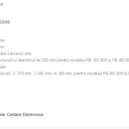
at
SIUN
I
 mm
mm
 fara carcasa) mm
 rotund cu diametrul de 120 mm pentru modelul PB- 60 300 si PB-60 6
lar
scut) : l- 170 mm , L-145 mm, H- 80 mm, pentru modelul PB-60 300 si
rie:
Cantare Electronice