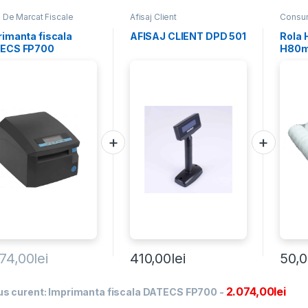
 De Marcat Fiscale
Afisaj Client
Consu
Marcat
rimanta fiscala
AFISAJ CLIENT DPD 501
Rola 
ECS FP700
H80m
ROLE
074,00
lei
410,00
lei
50,
2.074,00
lei
us curent:
Imprimanta fiscala DATECS FP700
-