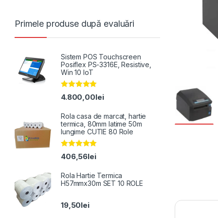
Primele produse după evaluări
Sistem POS Touchscreen
Posiflex PS-3316E, Resistive,
Win 10 IoT
Evaluat la
4.800,00
lei
5.00
din 5
Rola casa de marcat, hartie
termica, 80mm latime 50m
lungime CUTIE 80 Role
Evaluat la
406,56
lei
5.00
din 5
Rola Hartie Termica
H57mmx30m SET 10 ROLE
19,50
lei