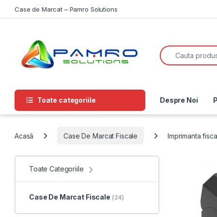
Skip to navigation
Skip to content
Case de Marcat – Pamro Solutions
Search for:
Toate categoriile
Despre Noi
P
Acasă
Case De Marcat Fiscale
Imprimanta fis
Toate Categoriile
Case De Marcat Fiscale
(24)