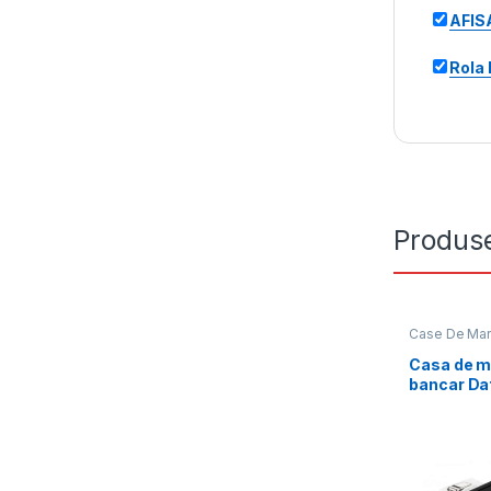
AFIS
Rola
Produse
Case De Marc
Casa de m
bancar Da