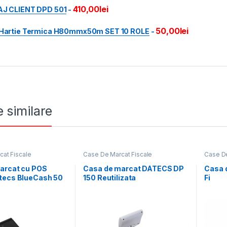
410,00
lei
AJ CLIENT DPD 501
-
50,00
lei
 Hartie Termica H80mmx50m SET 10 ROLE
-
 similare
at Fiscale
Case De Marcat Fiscale
Case De
arcat cu POS
Casa de marcat DATECS DP
Casa 
tecs BlueCash 50
150 Reutilizata
Fi