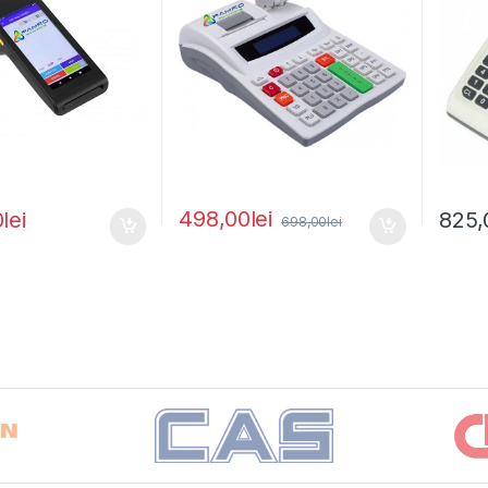
498,00
lei
0
lei
825,
698,00
lei