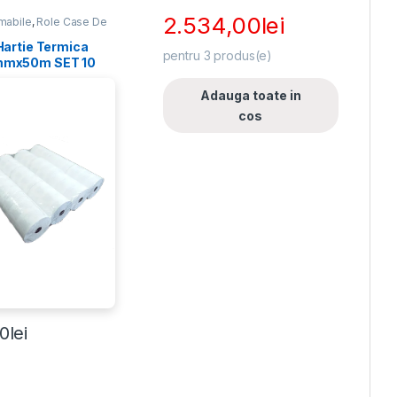
2.534,00
lei
mabile
,
Role Case De
Hartie Termica
pentru
3
produs(e)
mx50m SET 10
Adauga toate in
cos
00
lei