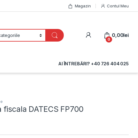
Magazin
Contul Meu
My Account
0,00
lei
0
AI ÎNTREBĂRI? +40 726 404 025
le
a fiscala DATECS FP700