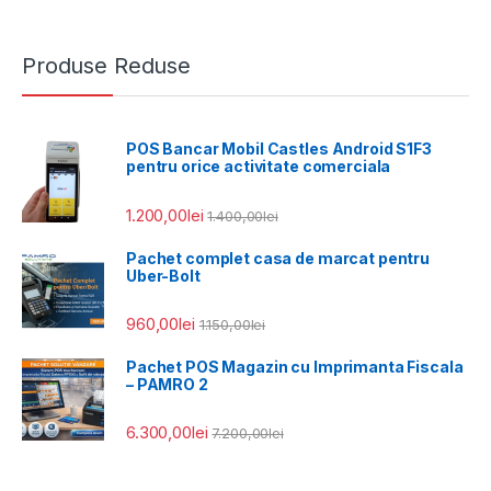
Produse Reduse
POS Bancar Mobil Castles Android S1F3
pentru orice activitate comerciala
1.200,00
lei
1.400,00
lei
Pachet complet casa de marcat pentru
Uber-Bolt
960,00
lei
1.150,00
lei
Pachet POS Magazin cu Imprimanta Fiscala
– PAMRO 2
6.300,00
lei
7.200,00
lei