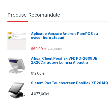
Produse Recomandate
Aplicatie Vanzare Android PamPOS cu
evidentiere stocuri
660,00
lei
720,00
lei
Afisaj Client Posiflex VFD PD-2609UE
2X20Caractere Lumina Albastra
612,00
lei
Sistem Pos Touchscreen Posiflex XT 2614Q
4.077,00
lei