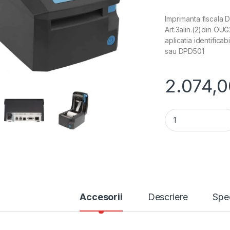
Imprimanta fiscala
Art.3alin.(2)din OU
aplicatia identifica
sau DPD501
2.074,0
Imprimanta fisca
Accesorii
Descriere
Spec