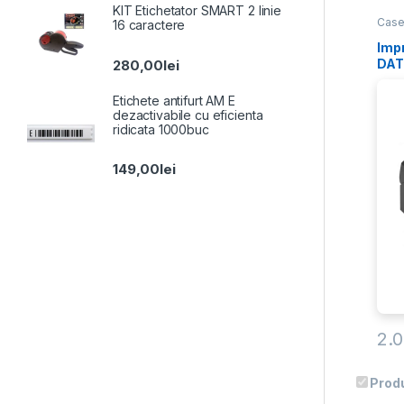
KIT Etichetator SMART 2 linie
Case
16 caractere
Imp
DAT
280,00
lei
Etichete antifurt AM E
dezactivabile cu eficienta
ridicata 1000buc
149,00
lei
2.
Prod