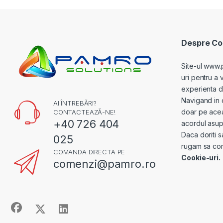
Despre Coo
Site-ul www.
uri pentru a 
experienta de 
Navigand in 
AI ÎNTREBĂRI?
doar pe acea
CONTACTEAZĂ-NE!
+40 726 404
acordul asupr
Daca doriti s
025
rugam sa con
COMANDA DIRECTA PE
Cookie-uri.
comenzi@pamro.ro