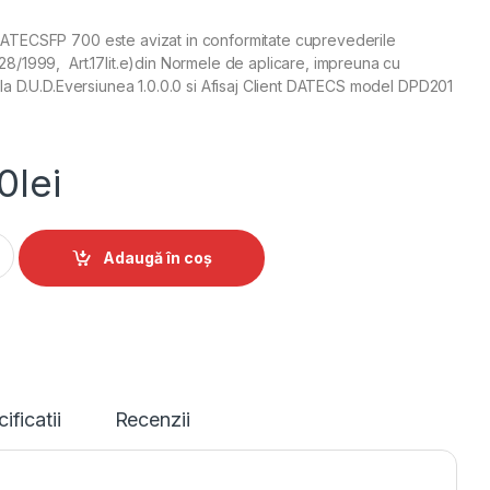
 DATECSFP 700 este avizat in conformitate cuprevederile
G28/1999, Art.17lit.e)din Normele de aplicare, impreuna cu
bila D.U.D.Eversiunea 1.0.0.0 si Afisaj Client DATECS model DPD201
0
lei
la DATECS FP700 quantity
Alternative:
Adaugă în coș
ificatii
Recenzii