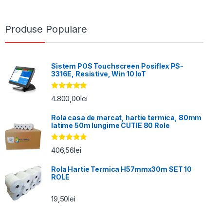
Produse Populare
Sistem POS Touchscreen Posiflex PS-
3316E, Resistive, Win 10 IoT
Evaluat la
4.800,00
lei
5.00
din 5
Rola casa de marcat, hartie termica, 80mm
latime 50m lungime CUTIE 80 Role
Evaluat la
406,56
lei
5.00
din 5
Rola Hartie Termica H57mmx30m SET 10
ROLE
19,50
lei