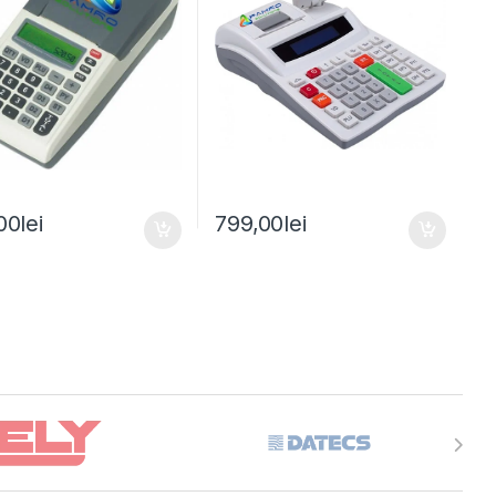
00
lei
799,00
lei