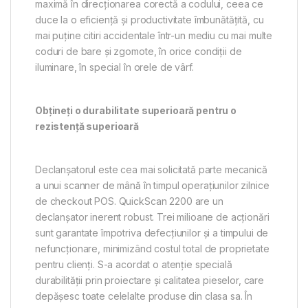
maximă în direcționarea corectă a codului, ceea ce
duce la o eficiență și productivitate îmbunătățită, cu
mai puține citiri accidentale într-un mediu cu mai multe
coduri de bare și zgomote, în orice condiții de
iluminare, în special în orele de vârf.
Obțineți o durabilitate superioară pentru o
rezistență superioară
Declanșatorul este cea mai solicitată parte mecanică
a unui scanner de mână în timpul operațiunilor zilnice
de checkout POS. QuickScan 2200 are un
declanșator inerent robust. Trei milioane de acționări
sunt garantate împotriva defecțiunilor și a timpului de
nefuncționare, minimizând costul total de proprietate
pentru clienți. S-a acordat o atenție specială
durabilității prin proiectare și calitatea pieselor, care
depășesc toate celelalte produse din clasa sa. În