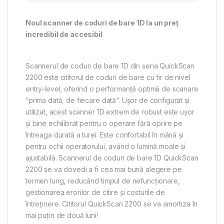
Noul scanner de coduri de bare 1D la un preț
incredibil de accesibil
Scannerul de coduri de bare 1D din seria QuickScan
2200 este cititorul de coduri de bare cu fir de nivel
entry-level, oferind o performanță optimă de scanare
“prima dată, de fiecare dată”. Ușor de configurat și
utilizat, acest scanner 1D extrem de robust este ușor
și bine echilibrat pentru o operare fără oprire pe
întreaga durată a turei. Este confortabil în mână și
pentru ochii operatorului, având o lumină moale și
ajustabilă. Scannerul de coduri de bare 1D QuickScan
2200 se va dovedi a fi cea mai bună alegere pe
termen lung, reducând timpul de nefuncționare,
gestionarea erorilor de citire și costurile de
întreținere. Cititorul QuickScan 2200 se va amortiza în
mai puțin de două luni!