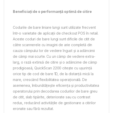
Beneficiați de o performanță optimă de citire
Codurile de bare liniare lungi sunt utilizate frecvent
într-o varietate de aplicații de checkout POS în retail.
Aceste coduri de bare lungi sunt dificile de citit de
către scannerele cu imagini de arie completă din
cauza câmpului lor de vedere îngust și a adâncimii
de câmp mai scurte. Cu un câmp de vedere extra-
larg, o rază extinsă de citire și o adâncime de câmp
prodigioasă, QuickScan 2200 citește cu ușurință
orice tip de cod de bare 1D, de la distanță mică la
mare, crescând flexibilitatea operațională. De
asemenea, îmbunătățește eficiența și productivitatea
operatorului prin decodarea codurilor de bare greu
de citit, slab tipărite, deteriorate sau cu contrast
redus, reducând activitățile de gestionare a citirilor
eronate sau fără rezultat.