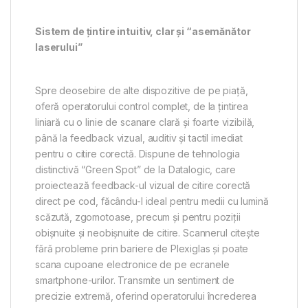
Sistem de țintire intuitiv, clar și “asemănător
laserului”
Spre deosebire de alte dispozitive de pe piață,
oferă operatorului control complet, de la țintirea
liniară cu o linie de scanare clară și foarte vizibilă,
până la feedback vizual, auditiv și tactil imediat
pentru o citire corectă. Dispune de tehnologia
distinctivă “Green Spot” de la Datalogic, care
proiectează feedback-ul vizual de citire corectă
direct pe cod, făcându-l ideal pentru medii cu lumină
scăzută, zgomotoase, precum și pentru poziții
obișnuite și neobișnuite de citire. Scannerul citește
fără probleme prin bariere de Plexiglas și poate
scana cupoane electronice de pe ecranele
smartphone-urilor. Transmite un sentiment de
precizie extremă, oferind operatorului încrederea