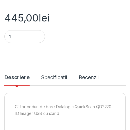
445,00
lei
Cititor coduri de bare Datalogic QuickScan QD2220 1D Imager
Alternative:
Descriere
Specificatii
Recenzii
Cititor coduri de bare Datalogic QuickScan QD2220
1D Imager USB cu stand