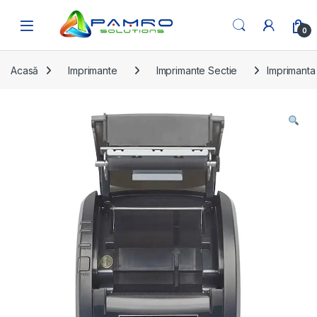
Skip to navigation
Skip to content
Open
0
Acasă
Imprimante
Imprimante Sectie
Imprimanta