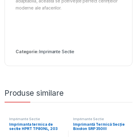
adaptabilă, aceasta se potrivește perfect cerințelor
moderne ale afacerilor.
Categorie:
Imprimante Sectie
Produse similare
Imprimante Sectie
Imprimante Sectie
Imprimanta termica de
Imprimantă Termică Secție
sectie HPRT TP80NL, 203
Bixolon SRP 350III
dpi, Buzzer, USB, LAN