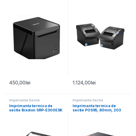
450,00
lei
1.124,00
lei
Imprimante Sectie
Imprimante Sectie
Imprimanta termica de
Imprimanta termica de
sectie Bixolon SRP-E300ESK
sectie POS95, 80mm, 203
180 dpi Auto Cutter USB LAN
dpi, Cutter, LAN, USB
RS