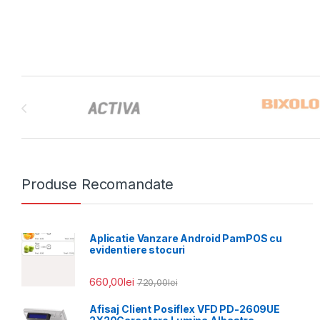
Brands Carousel
Produse Recomandate
Aplicatie Vanzare Android PamPOS cu
evidentiere stocuri
660,00
lei
720,00
lei
Afisaj Client Posiflex VFD PD-2609UE