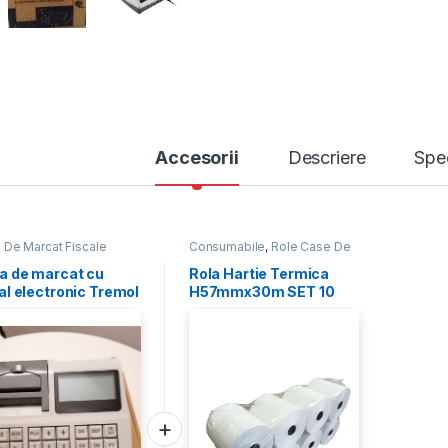
Accesorii
Descriere
Spec
 De Marcat Fiscale
Consumabile
,
Role Case De
Marcat
a de marcat cu
Rola Hartie Termica
al electronic Tremol
H57mmx30m SET 10
 AM LAN fara
ROLE
mulator