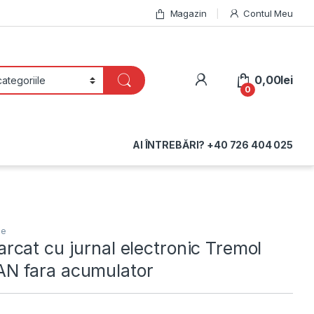
Magazin
Contul Meu
My Account
0,00
lei
0
AI ÎNTREBĂRI? +40 726 404 025
le
rcat cu jurnal electronic Tremol
N fara acumulator