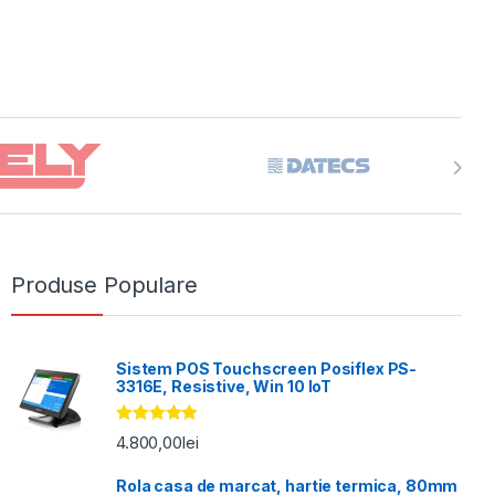
Produse Populare
Sistem POS Touchscreen Posiflex PS-
3316E, Resistive, Win 10 IoT
Evaluat la
4.800,00
lei
5.00
din 5
Rola casa de marcat, hartie termica, 80mm