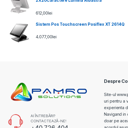
2X20Caractere Lumina Albastra
612,00
lei
Sistem Pos Touchscreen Posiflex XT 2614Q
4.077,00
lei
Despre Coo
Site-ul www.
uri pentru a 
experienta de 
Navigand in 
AI ÎNTREBĂRI?
doar pe acea
CONTACTEAZĂ-NE!
+40 726 404
acordul asupr