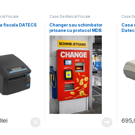
at Fiscale
Case De Marcat Fiscale
Case De
a fiscala DATECS
Changer sau schimbator
Casa 
jetoane cu protocol MDB
Datec
Fiscalizare CASH si CARD
0
lei
695,