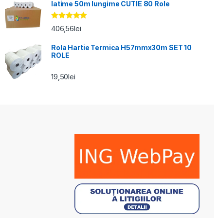
latime 50m lungime CUTIE 80 Role
Evaluat la
406,56
lei
5.00
din 5
Rola Hartie Termica H57mmx30m SET 10
ROLE
19,50
lei