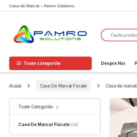
Skip to navigation
Skip to content
Case de Marcat – Pamro Solutions
Search for:
Toate categoriile
Despre Noi
P
Acasă
Case De Marcat Fiscale
Casa de marcat 
Toate Categoriile
Case De Marcat Fiscale
(24)