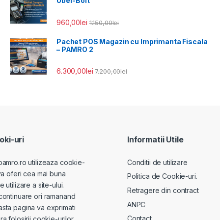
Uber-Bolt
960,00
lei
1.150,00
lei
Pachet POS Magazin cu Imprimanta Fiscala
– PAMRO 2
6.300,00
lei
7.200,00
lei
ki-uri
Informatii Utile
pamro.ro utilizeaza cookie-
Conditii de utilizare
va oferi cea mai buna
Politica de Cookie-uri.
utilizare a site-ului.
Retragere din contract
continuare ori ramanand
ANPC
sta pagina va exprimati
Contact
a folosirii cookie-urilor.