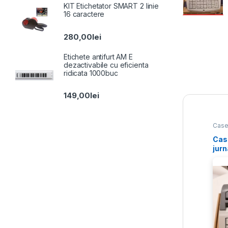
KIT Etichetator SMART 2 linie
16 caractere
280,00
lei
Etichete antifurt AM E
dezactivabile cu eficienta
ridicata 1000buc
149,00
lei
Case
Cas
jurn
M20
acu