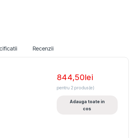
ificatii
Recenzii
844,50
lei
pentru
2
produs(e)
Adauga toate in
cos