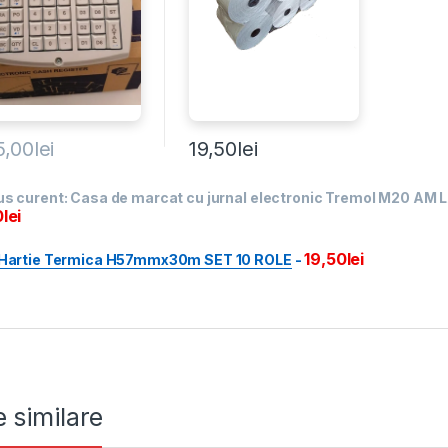
5,00
lei
19,50
lei
us curent:
Casa de marcat cu jurnal electronic Tremol M20 AM 
0
lei
19,50
lei
 Hartie Termica H57mmx30m SET 10 ROLE
-
 similare