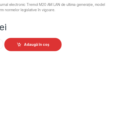
jurnal electronic Tremol M20 AM LAN de ultima generație, model
rm normelor legislative în vigoare.
lei
 jurnal electronic Tremol M20 AM LAN fara acumulator quantit
Alternative:
Adaugă în coș