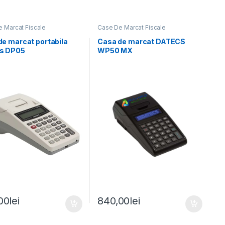
 Marcat Fiscale
Case De Marcat Fiscale
de marcat portabila
Casa de marcat DATECS
s DP05
WP50 MX
00
lei
840,00
lei