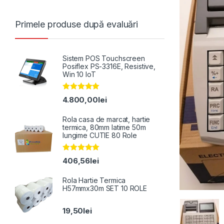
Primele produse după evaluări
Sistem POS Touchscreen
Posiflex PS-3316E, Resistive,
Win 10 IoT
Evaluat la
4.800,00
lei
5.00
din 5
Rola casa de marcat, hartie
termica, 80mm latime 50m
lungime CUTIE 80 Role
Evaluat la
406,56
lei
5.00
din 5
Rola Hartie Termica
H57mmx30m SET 10 ROLE
19,50
lei