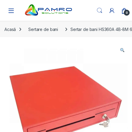
Skip to navigation
Skip to content
Open
0
Acasă
Sertare de bani
Sertar de bani HS360A 4B-8M 6