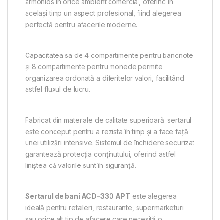
armonios în orice ambient comercial, oferind în
același timp un aspect profesional, fiind alegerea
perfectă pentru afacerile moderne.
Capacitatea sa de 4 compartimente pentru bancnote
și 8 compartimente pentru monede permite
organizarea ordonată a diferitelor valori, facilitând
astfel fluxul de lucru.
Fabricat din materiale de calitate superioară, sertarul
este conceput pentru a rezista în timp și a face față
unei utilizări intensive. Sistemul de închidere securizat
garantează protecția conținutului, oferind astfel
liniștea că valorile sunt în siguranță.
Sertarul de bani ACD-330 APT
este alegerea
ideală pentru retaileri, restaurante, supermarketuri
sau orice alt tip de afacere care necesită o