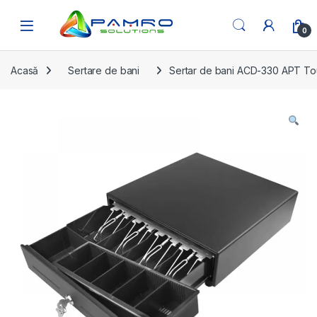
Skip to navigation
Skip to content
Open
0
Acasă
Sertare de bani
Sertar de bani ACD-330 APT T