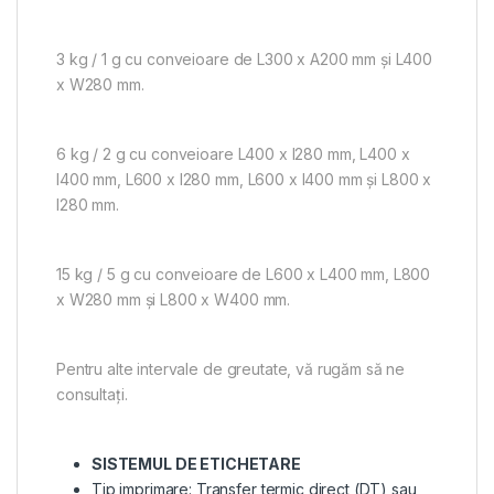
3 kg / 1 g cu conveioare de L300 x A200 mm și L400
x W280 mm.
6 kg / 2 g cu conveioare L400 x l280 mm, L400 x
l400 mm, L600 x l280 mm, L600 x l400 mm și L800 x
l280 mm.
15 kg / 5 g cu conveioare de L600 x L400 mm, L800
x W280 mm și L800 x W400 mm.
Pentru alte intervale de greutate, vă rugăm să ne
consultați.
SISTEMUL DE ETICHETARE
Tip imprimare: Transfer termic direct (DT) sau