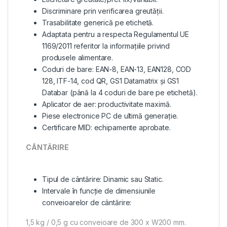
Discriminare prin verificarea greutății.
Trasabilitate generică pe etichetă.
Adaptata pentru a respecta Regulamentul UE
1169/2011 referitor la informațiile privind
produsele alimentare.
Coduri de bare: EAN-8, EAN-13, EAN128, COD
128, ITF-14, cod QR, GS1 Datamatrix și GS1
Databar (până la 4 coduri de bare pe etichetă).
Aplicator de aer: productivitate maximă.
Piese electronice PC de ultimă generație.
Certificare MID: echipamente aprobate.
CÂNTĂRIRE
Tipul de cântărire: Dinamic sau Static.
Intervale în funcție de dimensiunile
conveioarelor de cântărire:
1,5 kg / 0,5 g cu conveioare de 300 x W200 mm.