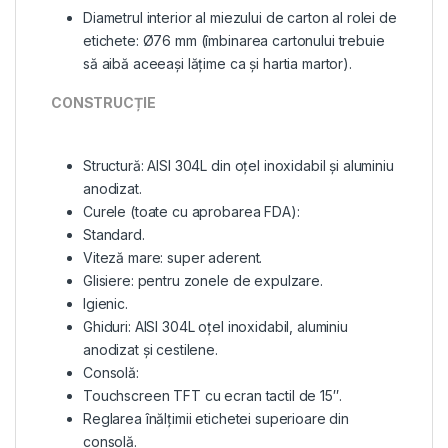
Diametrul interior al miezului de carton al rolei de
etichete: Ø76 mm (îmbinarea cartonului trebuie
să aibă aceeași lățime ca și hartia martor).
CONSTRUCȚIE
Structură: AISI 304L din oțel inoxidabil și aluminiu
anodizat.
Curele (toate cu aprobarea FDA):
Standard.
Viteză mare: super aderent.
Glisiere: pentru zonele de expulzare.
Igienic.
Ghiduri: AISI 304L oțel inoxidabil, aluminiu
anodizat și cestilene.
Consolă:
Touchscreen TFT cu ecran tactil de 15″.
Reglarea înălțimii etichetei superioare din
consolă.