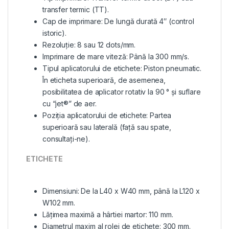
transfer termic (TT).
Cap de imprimare: De lungă durată 4″ (control
istoric).
Rezoluție: 8 sau 12 dots/mm.
Imprimare de mare viteză: Până la 300 mm/s.
Tipul aplicatorului de etichete: Piston pneumatic.
În eticheta superioară, de asemenea,
posibilitatea de aplicator rotativ la 90 ° și suflare
cu “jet®” de aer.
Poziția aplicatorului de etichete: Partea
superioară sau laterală (față sau spate,
consultați-ne).
ETICHETE
Dimensiuni: De la L40 x W40 mm, până la L120 x
W102 mm.
Lățimea maximă a hârtiei martor: 110 mm.
Diametrul maxim al rolei de etichete: 300 mm.