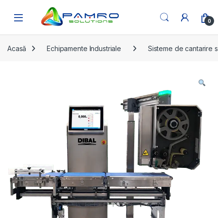
Skip to navigation
Skip to content
Open
0
Acasă
Echipamente Industriale
Sisteme de cantarire s