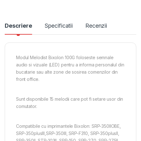
Descriere
Specificatii
Recenzii
Modul Melodist Bixolon 100G foloseste semnale
audio si vizuale (LED) pentru a informa personalul din
bucatarie sau alte zone de sosirea comenzilor din
front office.
Sunt disponibile 15 melodii care pot fi setare usor din
comutator.
Compatibile cu imprimantele Bixolon: SRP-350IIOBE,
SRP-350plusIII,SRP-350III, SRP-F310, SRP-350plusII,
SRP-350II, STP-103II, SRP-150, SRP-270, SRP-275II,