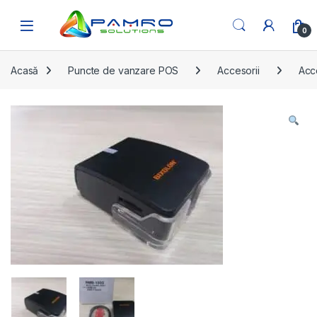
Skip to navigation
Skip to content
Open
0
Acasă
Puncte de vanzare POS
Accesorii
Acc