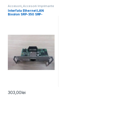
Accesorii
,
Accesorii Imprimante
Bixolon
Interfata Ethernet LAN
Bixolon SRP-350 SRP-
350Plus IFA-EP TYPE
303,00
lei