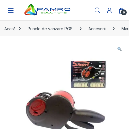
Skip to navigation
Skip to content
Open
0
Acasă
Puncte de vanzare POS
Accesorii
Mar