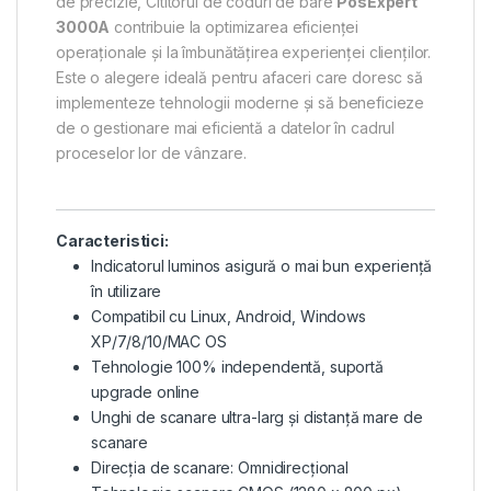
de precizie, Cititorul de coduri de bare
PosExpert
3000A
contribuie la optimizarea eficienței
operaționale și la îmbunătățirea experienței clienților.
Este o alegere ideală pentru afaceri care doresc să
implementeze tehnologii moderne și să beneficieze
de o gestionare mai eficientă a datelor în cadrul
proceselor lor de vânzare.
Caracteristici:
Indicatorul luminos asigură o mai bun experiență
în utilizare
Compatibil cu Linux, Android, Windows
XP/7/8/10/MAC OS
Tehnologie 100% independentă, suportă
upgrade online
Unghi de scanare ultra-larg și distanță mare de
scanare
Direcția de scanare: Omnidirecțional