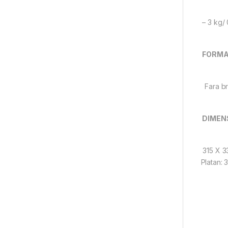
– 3 kg/ 
FORMA
Fara br
DIMENS
315 X 
Platan: 