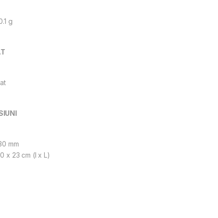
0.1 g
T
at
IUNI
330 mm
30 x 23 cm (l x L)