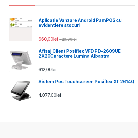
Aplicatie Vanzare Android PamPOS cu
evidentiere stocuri
660,00
lei
720,00
lei
Afisaj Client Posiflex VFD PD-2609UE
2X20Caractere Lumina Albastra
612,00
lei
Sistem Pos Touchscreen Posiflex XT 2614Q
4.077,00
lei