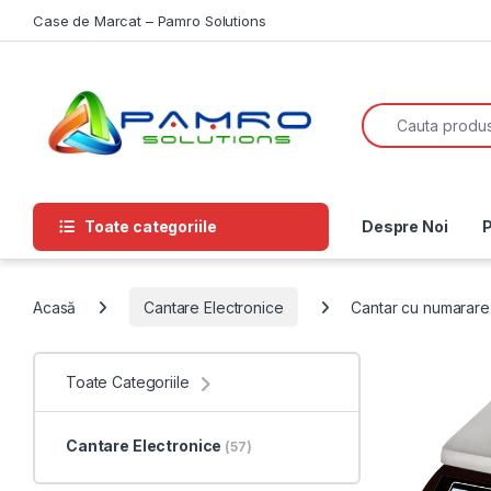
Skip to navigation
Skip to content
Case de Marcat – Pamro Solutions
Search for:
Toate categoriile
Despre Noi
P
Acasă
Cantare Electronice
Cantar cu numarare
Toate Categoriile
Cantare Electronice
(57)