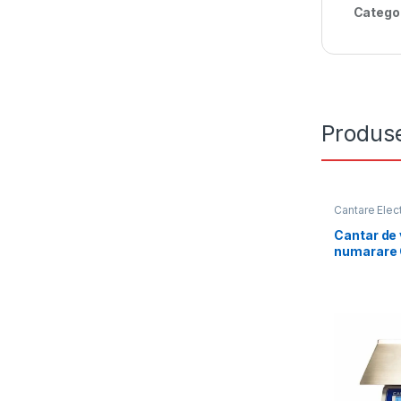
Catego
Produse
Cantare Elec
Cantar de 
numarare
15Kg, cu v
metrologi