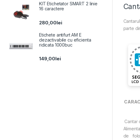
KIT Etichetator SMART 2 linie
Cant
16 caractere
Cantaru
280,00
lei
parte di
Etichete antifurt AM E
dezactivabile cu eficienta
ridicata 1000buc
149,00
lei
CARACT
Cantar c
Alimenta
de folos