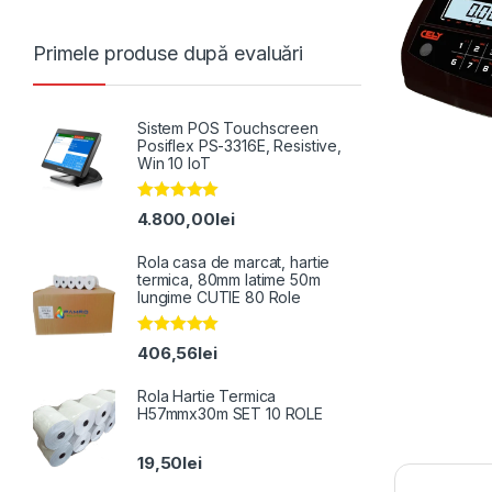
Primele produse după evaluări
Sistem POS Touchscreen
Posiflex PS-3316E, Resistive,
Win 10 IoT
Evaluat la
4.800,00
lei
5.00
din 5
Rola casa de marcat, hartie
termica, 80mm latime 50m
lungime CUTIE 80 Role
Evaluat la
406,56
lei
5.00
din 5
Rola Hartie Termica
H57mmx30m SET 10 ROLE
19,50
lei