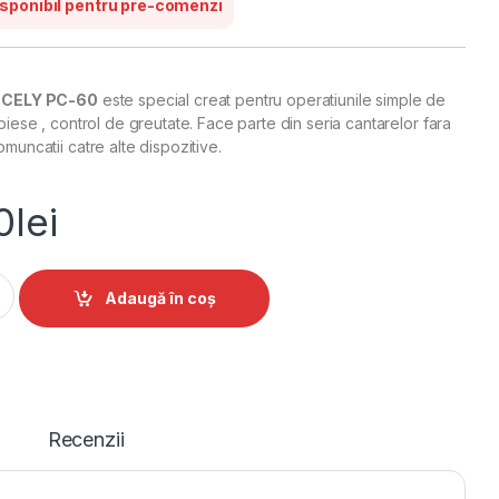
sponibil pentru pre-comenzi
CELY PC-60
este special creat pentru operatiunile simple de
 piese , control de greutate. Face parte din seria cantarelor fara
omuncatii catre alte dispozitive.
0
lei
e piese Cely PC-60 3 Kg quantity
Alternative:
Adaugă în coș
Recenzii