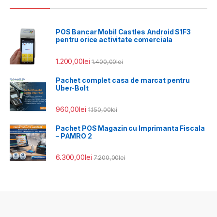
POS Bancar Mobil Castles Android S1F3
pentru orice activitate comerciala
1.200,00
lei
1.400,00
lei
Pachet complet casa de marcat pentru
Uber-Bolt
960,00
lei
1.150,00
lei
Pachet POS Magazin cu Imprimanta Fiscala
– PAMRO 2
6.300,00
lei
7.200,00
lei