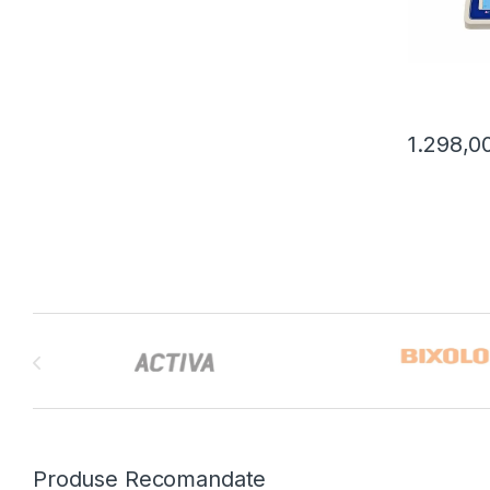
1.298,0
Brands Carousel
Produse Recomandate