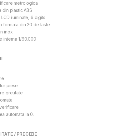
ificare metrologica
a din plastic ABS
e LCD iluminate, 6 digits
a formata din 20 de taste
in inox
e interna 1/60.000
I
re
tor piese
are greutate
tomata
verificare
ea automata la 0.
TATE / PRECIZIE