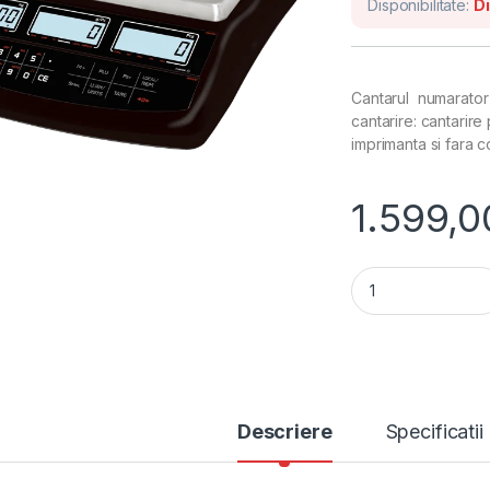
Disponibilitate:
Di
Cantarul numarator
cantarire: cantarire
imprimanta si fara c
1.599,0
Cantar cu numarar
Descriere
Specificatii