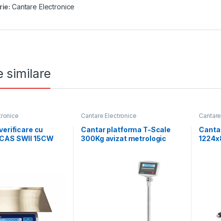
rie:
Cantare Electronice
 similare
tronice
Cantare Electronice
Cantare
verificare cu
Cantar platforma T-Scale
Cantar
 CAS SWII 15CW
300Kg avizat metrologic
1224x
erificare
metro
ca