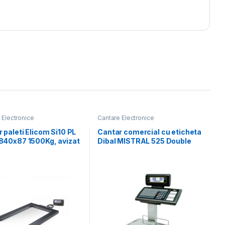
 Electronice
Cantare Electronice
 paleti Elicom Si10 PL
Cantar comercial cu eticheta
840x87 1500Kg, avizat
Dibal MISTRAL 525 Double
logic
Body