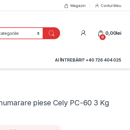
Magazin
Contul Meu
My Account
0,00
lei
0
AI ÎNTREBĂRI? +40 726 404 025
numarare piese Cely PC-60 3 Kg