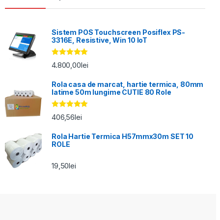
Sistem POS Touchscreen Posiflex PS-
3316E, Resistive, Win 10 IoT
Evaluat la
4.800,00
lei
5.00
din 5
Rola casa de marcat, hartie termica, 80mm
latime 50m lungime CUTIE 80 Role
Evaluat la
406,56
lei
5.00
din 5
Rola Hartie Termica H57mmx30m SET 10
ROLE
19,50
lei