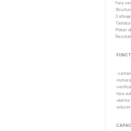
Fara ver
Structur
3 afisaj
Tastatur
Platan d
Rezoluti
FUNCTI
-cantari
-numara
-verific
-tara au
-alarma 
-aducer
CAPACI