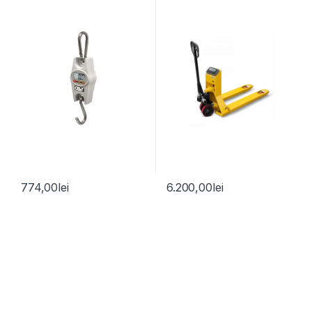
774,00
lei
6.200,00
lei