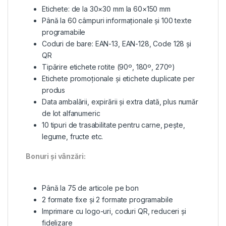
Etichete: de la 30×30 mm la 60×150 mm
Până la 60 câmpuri informaționale și 100 texte
programabile
Coduri de bare: EAN-13, EAN-128, Code 128 și
QR
Tipărire etichete rotite (90º, 180º, 270º)
Etichete promoționale și etichete duplicate per
produs
Data ambalării, expirării și extra dată, plus număr
de lot alfanumeric
10 tipuri de trasabilitate pentru carne, pește,
legume, fructe etc.
Bonuri și vânzări:
Până la 75 de articole pe bon
2 formate fixe și 2 formate programabile
Imprimare cu logo-uri, coduri QR, reduceri și
fidelizare