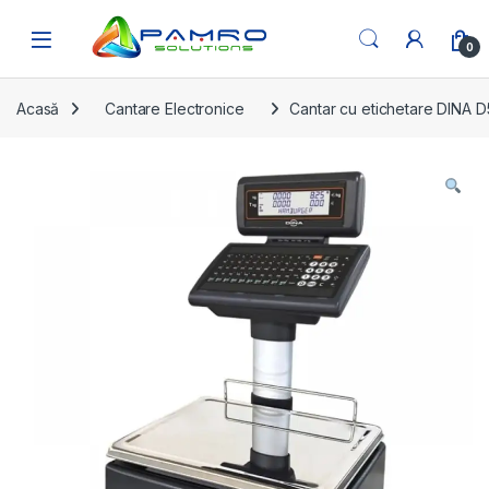
Skip to navigation
Skip to content
Open
0
Acasă
Cantare Electronice
Cantar cu etichetare DINA D