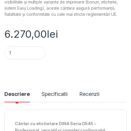
vizibilitate și multiple variante de imprimare (bonuri, etichete,
sistem Easy Loading), aceste cântare asigură performanță,
fiabilitate și conformitate cu cele mai stricte reglementări UE.
6.270,00
lei
Cantar cu etichetare DINA D545D 15P Double Body, 15Kg, verif
Alternative:
Descriere
Specificatii
Recenzii
Cântar cu etichetare DINA Seria D545 –
Profesional, versatil și complet configurabil