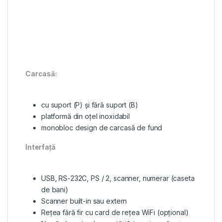
Carcasă:
cu suport (P) și fără suport (B)
platformă din oțel inoxidabil
monobloc design de carcasă de fund
Interfață
USB, RS-232C, PS / 2, scanner, numerar (caseta
de bani)
Scanner built-in sau extern
Rețea fără fir cu card de rețea WiFi (opțional)