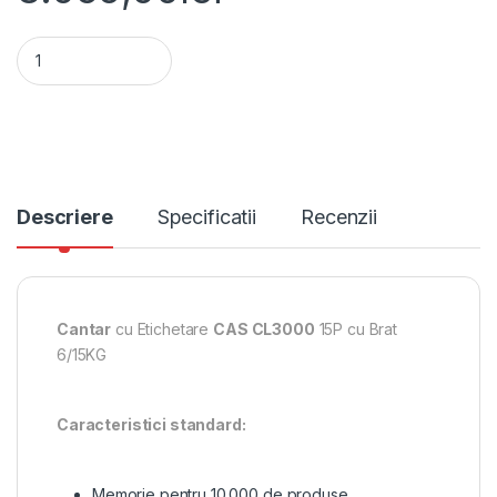
Cantar cu Etichetare CAS CL3000 15P cu Brat 6/15KG quantit
Alternative:
Descriere
Specificatii
Recenzii
Cantar
cu Etichetare
CAS CL3000
15P cu Brat
6/15KG
Caracteristici standard:
Memorie pentru 10.000 de produse