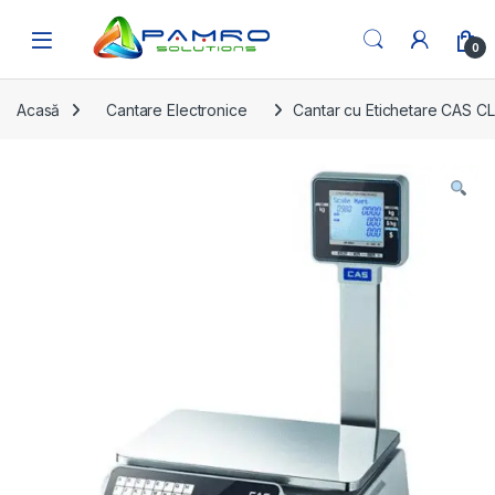
Skip to navigation
Skip to content
Open
0
Acasă
Cantare Electronice
Cantar cu Etichetare CAS C