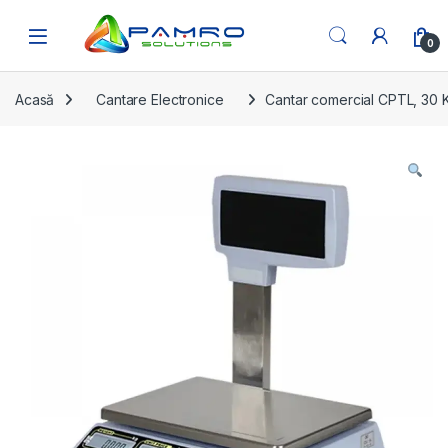
Skip to navigation
Skip to content
Open
0
Acasă
Cantare Electronice
Cantar comercial CPTL, 30 Kg