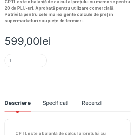
CPTL este o balanță de calcul al prețului cu memorie pentru
20 de PLU-uri. Aprobată pentru utilizare comercială.
Potrivită pentru cele mai exigente calcule de preț în
supermarketuri sau piețe de fermieri.
599,00
lei
Cantar comercial CPTL, 30 Kg, cu display client, verificat met
Alternative:
Descriere
Specificatii
Recenzii
CPTL este o balanță de calcul al prețului cu