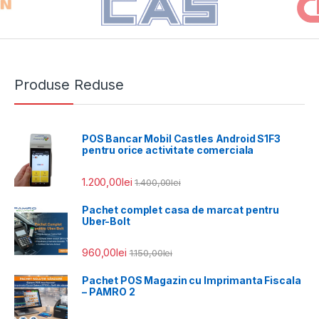
Produse Reduse
POS Bancar Mobil Castles Android S1F3
pentru orice activitate comerciala
1.200,00
lei
1.400,00
lei
Pachet complet casa de marcat pentru
Uber-Bolt
960,00
lei
1.150,00
lei
Pachet POS Magazin cu Imprimanta Fiscala
– PAMRO 2