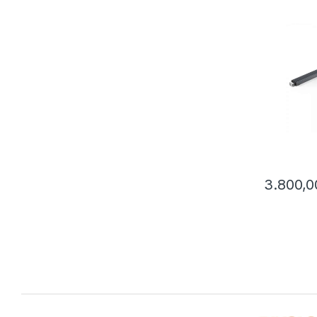
3.800,0
Brands Carousel