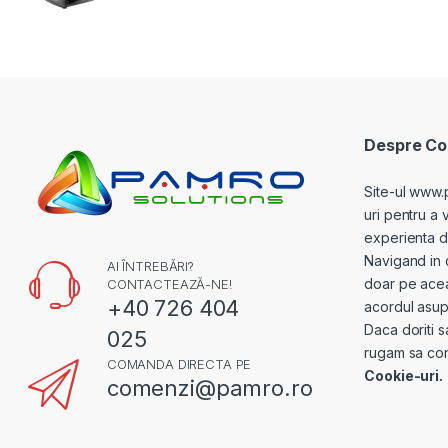
Despre Coo
Site-ul www.
uri pentru a 
experienta de 
Navigand in 
AI ÎNTREBĂRI?
doar pe acea
CONTACTEAZĂ-NE!
+40 726 404
acordul asupr
Daca doriti s
025
rugam sa con
COMANDA DIRECTA PE
Cookie-uri.
comenzi@pamro.ro