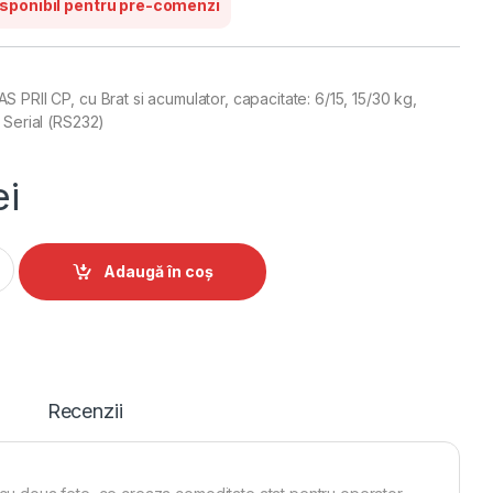
sponibil pentru pre-comenzi
 PRII CP, cu Brat si acumulator, capacitate: 6/15, 15/30 kg,
: Serial (RS232)
ei
CAS PRII CP, cu Brat quantity
Alternative:
Adaugă în coș
Recenzii