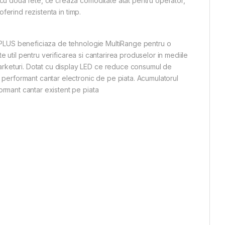
 cu doua fete, ce creaza comoditate atat pentru operator,
oferind rezistenta in timp.
PR PLUS beneficiaza de tehnologie MultiRange pentru o
te util pentru verificarea si cantarirea produselor in mediile
rketuri. Dotat cu display LED ce reduce consumul de
i performant cantar electronic de pe piata. Acumulatorul
ormant cantar existent pe piata