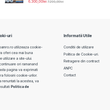
6.300,00
lei
7.200,00
lei
ki-uri
Informatii Utile
pamro.ro utilizeaza cookie-
Conditii de utilizare
va oferi cea mai buna
Politica de Cookie-uri.
utilizare a site-ului.
Retragere din contract
continuare ori ramanand
ANPC
sta pagina va exprimati
Contact
a folosirii cookie-urilor.
a renuntati la acestea, va
sultati
Politica de