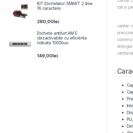
Cantar C
KIT Etichetator SMART 2 linie
cat si p
16 caractere
280,00
lei
cantar c
precizie
Etichete antifurt AM E
dezactivabile cu eficienta
comerci
ridicata 1000buc
energie 
cantarul
149,00
lei
Carac
Cap
Cap
Pre
Int
Dis
PLU
Di
Ali