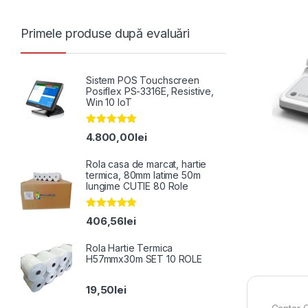
Primele produse după evaluări
Sistem POS Touchscreen
Posiflex PS-3316E, Resistive,
Win 10 IoT
Evaluat la
4.800,00
lei
5.00
din 5
Rola casa de marcat, hartie
termica, 80mm latime 50m
lungime CUTIE 80 Role
Evaluat la
406,56
lei
5.00
din 5
Rola Hartie Termica
H57mmx30m SET 10 ROLE
19,50
lei