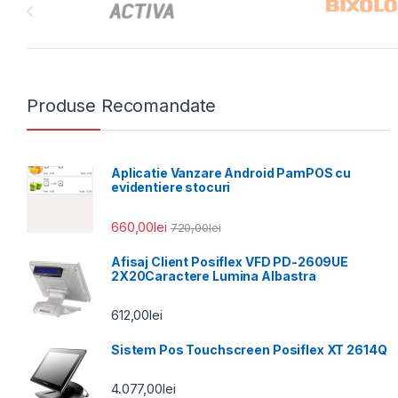
Produse Recomandate
Aplicatie Vanzare Android PamPOS cu
evidentiere stocuri
660,00
lei
720,00
lei
Afisaj Client Posiflex VFD PD-2609UE
2X20Caractere Lumina Albastra
612,00
lei
Sistem Pos Touchscreen Posiflex XT 2614Q
4.077,00
lei