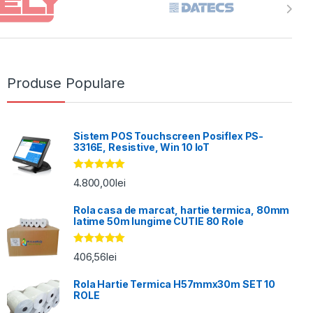
Produse Populare
Sistem POS Touchscreen Posiflex PS-
3316E, Resistive, Win 10 IoT
Evaluat la
4.800,00
lei
5.00
din 5
Rola casa de marcat, hartie termica, 80mm
latime 50m lungime CUTIE 80 Role
Evaluat la
406,56
lei
5.00
din 5
Rola Hartie Termica H57mmx30m SET 10
ROLE