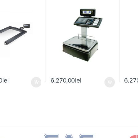
0
lei
6.270,00
lei
6.27