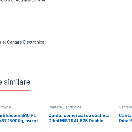
rie:
Cantare Electronice
 similare
tronice
Cantare Electronice
Cantare
eti Elicom Si10 PL
Cantar comercial cu eticheta
Cantar
87 1500Kg, avizat
Dibal MISTRAL 525 Double
Dibal
c
Body
Autos