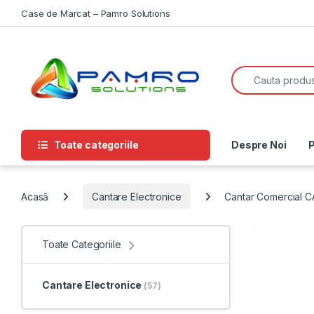
Skip to navigation
Skip to content
Case de Marcat – Pamro Solutions
Search for:
Toate categoriile
Despre Noi
P
Acasă
Cantare Electronice
Cantar Comercial CA
Toate Categoriile
Cantare Electronice
(57)