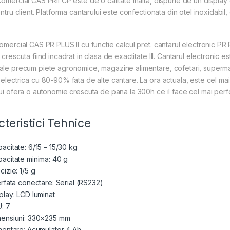
omercial CAS PRII CP este de o calitate inalta, dispune de un display
entru client. Platforma cantarului este confectionata din otel inoxidabil, 
omercial CAS PR PLUS II cu functie calcul pret. cantarul electronic 
 crescuta fiind incadrat in clasa de exactitate III. Cantarul electronic es
ale precum piete agronomice, magazine alimentare, cofetari, superma
electrica cu 80-90% fata de alte cantare. La ora actuala, este cel ma
ui ofera o autonomie crescuta de pana la 300h ce il face cel mai perf
teristici Tehnice
acitate: 6/15 – 15/30 kg
acitate minima: 40 g
cizie: 1/5 g
erfata conectare: Serial (RS232)
play: LCD luminat
: 7
mensiuni: 330×235 mm
mentare: Acumulator 4 Ah