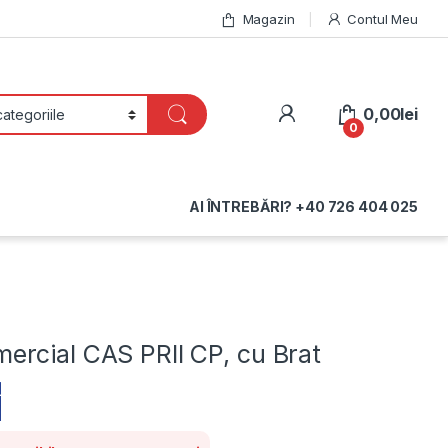
Magazin
Contul Meu
My Account
0,00
lei
0
AI ÎNTREBĂRI? +40 726 404 025
ercial CAS PRII CP, cu Brat