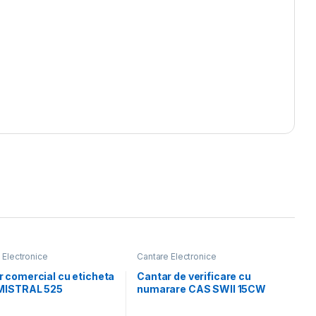
 Electronice
Cantare Electronice
 comercial cu eticheta
Cantar de verificare cu
 MISTRAL 525
numarare CAS SWII 15CW
ervire
15Kg, cu verificare
metrologica