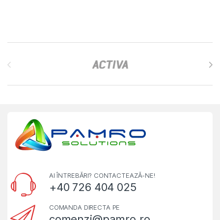
Brands Carousel
AI ÎNTREBĂRI? CONTACTEAZĂ-NE!
+40 726 404 025
COMANDA DIRECTA PE
comenzi@pamro.ro