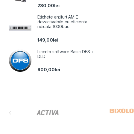
280,00
lei
Etichete antifurt AM E
dezactivabile cu eficienta
ridicata 1000buc
149,00
lei
Licenta software Basic DFS +
DLD
900,00
lei
Brands Carousel