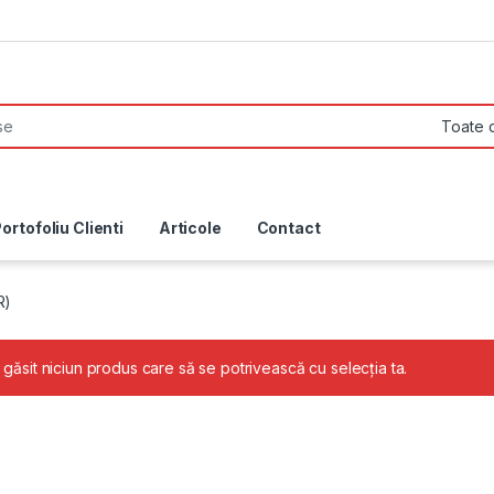
ortofoliu Clienti
Articole
Contact
R)
 găsit niciun produs care să se potrivească cu selecția ta.