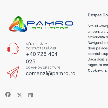
Despre Coo
Site-ul www.
uri pentru a 
experienta de 
Navigand in 
AI ÎNTREBĂRI?
doar pe acea
CONTACTEAZĂ-NE!
+40 726 404
acordul asupr
Daca doriti s
025
rugam sa con
COMANDA DIRECTA PE
Cookie-uri.
comenzi@pamro.ro