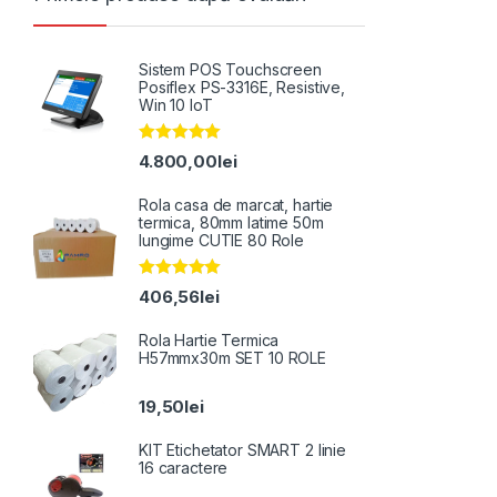
Sistem POS Touchscreen
Posiflex PS-3316E, Resistive,
Win 10 IoT
Evaluat la
4.800,00
lei
5.00
din 5
Rola casa de marcat, hartie
termica, 80mm latime 50m
lungime CUTIE 80 Role
Evaluat la
406,56
lei
5.00
din 5
Rola Hartie Termica
H57mmx30m SET 10 ROLE
19,50
lei
KIT Etichetator SMART 2 linie
16 caractere