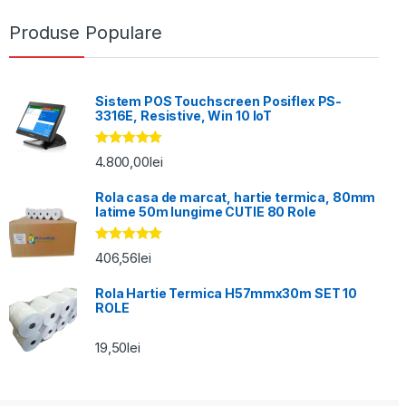
Produse Populare
Sistem POS Touchscreen Posiflex PS-
3316E, Resistive, Win 10 IoT
Evaluat la
4.800,00
lei
5.00
din 5
Rola casa de marcat, hartie termica, 80mm
latime 50m lungime CUTIE 80 Role
Evaluat la
406,56
lei
5.00
din 5
Rola Hartie Termica H57mmx30m SET 10
ROLE
19,50
lei