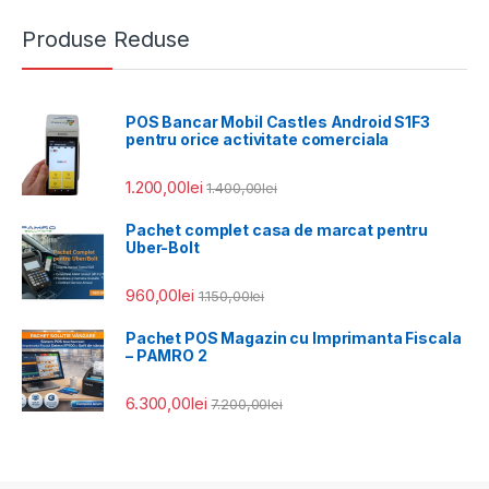
Produse Reduse
POS Bancar Mobil Castles Android S1F3
pentru orice activitate comerciala
1.200,00
lei
1.400,00
lei
Pachet complet casa de marcat pentru
Uber-Bolt
960,00
lei
1.150,00
lei
Pachet POS Magazin cu Imprimanta Fiscala
– PAMRO 2
6.300,00
lei
7.200,00
lei