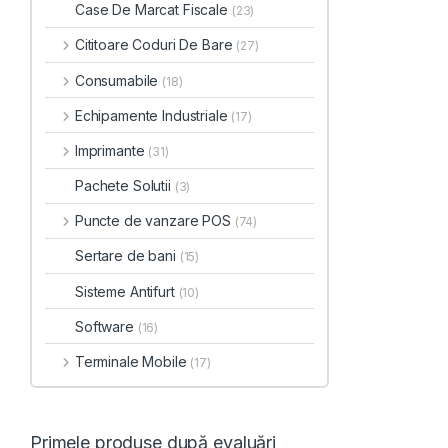
Case De Marcat Fiscale
(23)
Cititoare Coduri De Bare
(27)
Consumabile
(18)
Echipamente Industriale
(17)
Imprimante
(31)
Pachete Solutii
(3)
Puncte de vanzare POS
(74)
Sertare de bani
(15)
Sisteme Antifurt
(10)
Software
(16)
Terminale Mobile
(17)
Primele produse după evaluări