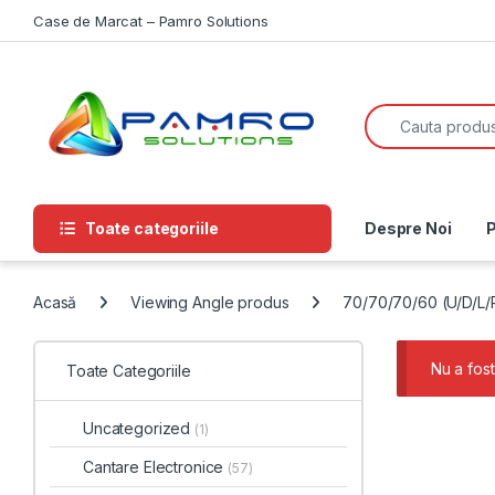
Skip to navigation
Skip to content
Case de Marcat – Pamro Solutions
Search for:
Toate categoriile
Despre Noi
P
Acasă
Viewing Angle produs
70/70/70/60 (U/D/L/
Nu a fost
Toate Categoriile
Uncategorized
(1)
Cantare Electronice
(57)