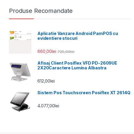
Produse Recomandate
Aplicatie Vanzare Android PamPOS cu
evidentiere stocuri
660,00
lei
720,00
lei
Afisaj Client Posiflex VFD PD-2609UE
2X20Caractere Lumina Albastra
612,00
lei
Sistem Pos Touchscreen Posiflex XT 2614Q
4.077,00
lei