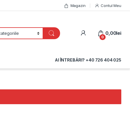
Magazin
Contul Meu
My Account
0,00
lei
0
AI ÎNTREBĂRI? +40 726 404 025