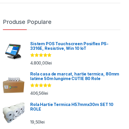
Produse Populare
Sistem POS Touchscreen Posiflex PS-
3316E, Resistive, Win 10 IoT
Evaluat la
4.800,00
lei
5.00
din 5
Rola casa de marcat, hartie termica, 80mm
latime 50m lungime CUTIE 80 Role
Evaluat la
406,56
lei
5.00
din 5
Rola Hartie Termica H57mmx30m SET 10
ROLE
19,50
lei