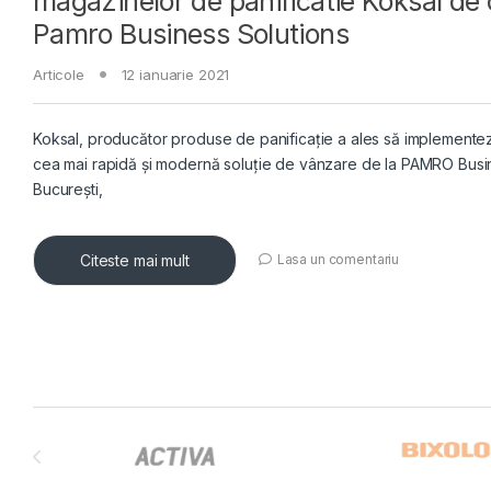
magazinelor de panificatie Koksal de
Pamro Business Solutions
Articole
12 ianuarie 2021
Koksal, producător produse de panificație a ales să implemente
cea mai rapidă și modernă soluție de vânzare de la PAMRO Busin
București,
Citeste mai mult
Lasa un comentariu
Brands Carousel