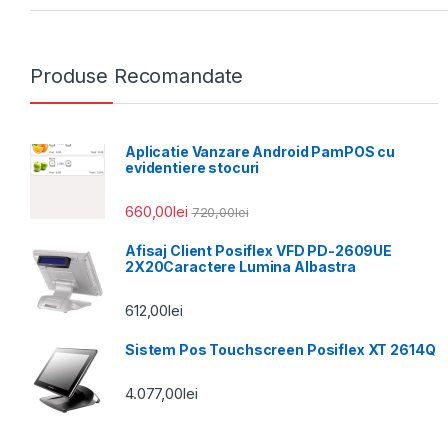
Produse Recomandate
Aplicatie Vanzare Android PamPOS cu
evidentiere stocuri
660,00
lei
720,00
lei
Afisaj Client Posiflex VFD PD-2609UE
2X20Caractere Lumina Albastra
612,00
lei
Sistem Pos Touchscreen Posiflex XT 2614Q
4.077,00
lei