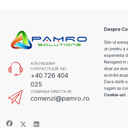
Despre Coo
Site-ul www.
uri pentru a 
experienta de 
Navigand in 
AI ÎNTREBĂRI?
doar pe acea
CONTACTEAZĂ-NE!
+40 726 404
acordul asupr
Daca doriti s
025
rugam sa con
COMANDA DIRECTA PE
Cookie-uri.
comenzi@pamro.ro