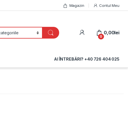
Magazin
Contul Meu
My Account
0,00
lei
0
AI ÎNTREBĂRI? +40 726 404 025