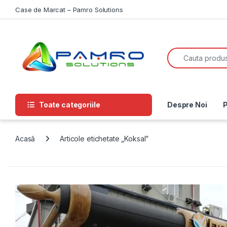
Skip to navigation
Skip to content
Case de Marcat – Pamro Solutions
Search for:
Toate categoriile
Despre Noi
P
Acasă
Articole etichetate „Koksal”