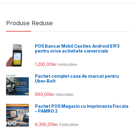
Produse Reduse
POS Bancar Mobil Castles Android S1F3
pentru orice activitate comerciala
1.200,00
lei
1.400,00
lei
Pachet complet casa de marcat pentru
Uber-Bolt
960,00
lei
1.150,00
lei
Pachet POS Magazin cu Imprimanta Fiscala
– PAMRO 2
6.300,00
lei
7.200,00
lei