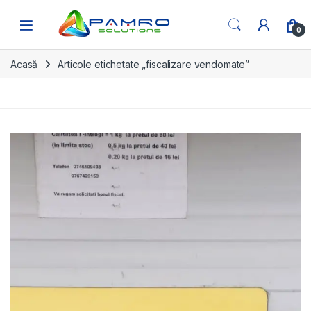
Skip to navigation
Skip to content
Open
0
Acasă
Articole etichetate „fiscalizare vendomate”