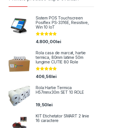
Sistem POS Touchscreen
Posiflex PS-3316E, Resistive,
Win 10 IoT
Evaluat la
4.800,00
lei
5.00
din 5
Rola casa de marcat, hartie
termica, 80mm latime 50m
lungime CUTIE 80 Role
Evaluat la
406,56
lei
5.00
din 5
Rola Hartie Termica
H57mmx30m SET 10 ROLE
19,50
lei
KIT Etichetator SMART 2 linie
16 caractere