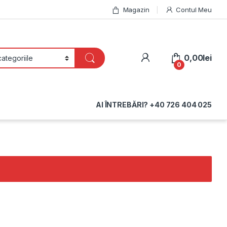
Magazin
Contul Meu
My Account
0,00
lei
0
AI ÎNTREBĂRI? +40 726 404 025