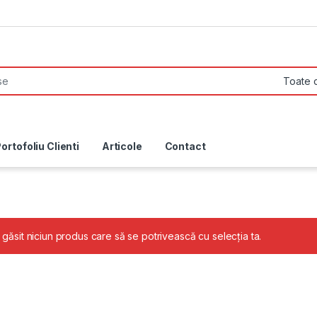
ortofoliu Clienti
Articole
Contact
 găsit niciun produs care să se potrivească cu selecția ta.