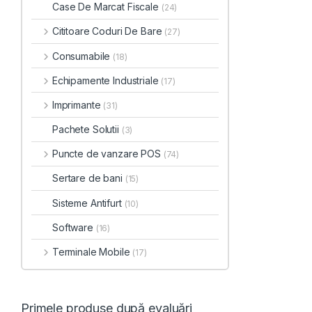
Case De Marcat Fiscale
(24)
Cititoare Coduri De Bare
(27)
Consumabile
(18)
Echipamente Industriale
(17)
Imprimante
(31)
Pachete Solutii
(3)
Puncte de vanzare POS
(74)
Sertare de bani
(15)
Sisteme Antifurt
(10)
Software
(16)
Terminale Mobile
(17)
Primele produse după evaluări