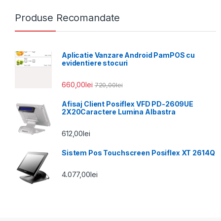
Produse Recomandate
Aplicatie Vanzare Android PamPOS cu
evidentiere stocuri
660,00
lei
720,00
lei
Afisaj Client Posiflex VFD PD-2609UE
2X20Caractere Lumina Albastra
612,00
lei
Sistem Pos Touchscreen Posiflex XT 2614Q
4.077,00
lei