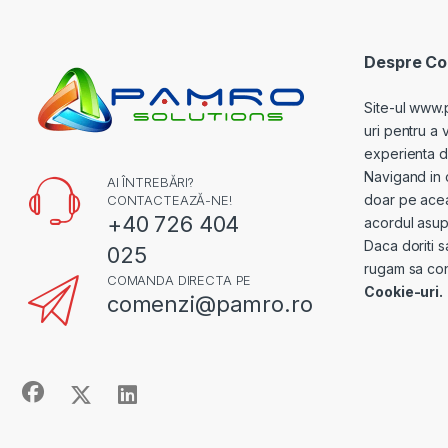
Despre Coo
Site-ul www.
uri pentru a 
experienta de 
Navigand in 
AI ÎNTREBĂRI?
doar pe acea
CONTACTEAZĂ-NE!
+40 726 404
acordul asupr
Daca doriti s
025
rugam sa con
COMANDA DIRECTA PE
Cookie-uri.
comenzi@pamro.ro