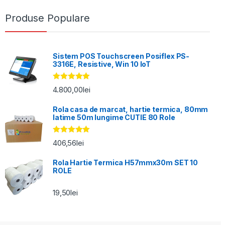
Produse Populare
Sistem POS Touchscreen Posiflex PS-
3316E, Resistive, Win 10 IoT
Evaluat la
4.800,00
lei
5.00
din 5
Rola casa de marcat, hartie termica, 80mm
latime 50m lungime CUTIE 80 Role
Evaluat la
406,56
lei
5.00
din 5
Rola Hartie Termica H57mmx30m SET 10
ROLE
19,50
lei