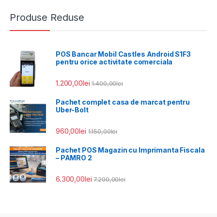
Produse Reduse
POS Bancar Mobil Castles Android S1F3
pentru orice activitate comerciala
1.200,00
lei
1.400,00
lei
Pachet complet casa de marcat pentru
Uber-Bolt
960,00
lei
1.150,00
lei
Pachet POS Magazin cu Imprimanta Fiscala
– PAMRO 2
6.300,00
lei
7.200,00
lei