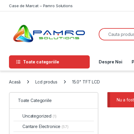
Skip to navigation
Skip to content
Case de Marcat – Pamro Solutions
Search for:
Toate categoriile
Despre Noi
P
Acasă
Lcd produs
15.0" TFT LCD
Nu a fost
Toate Categoriile
Uncategorized
(1)
Cantare Electronice
(57)