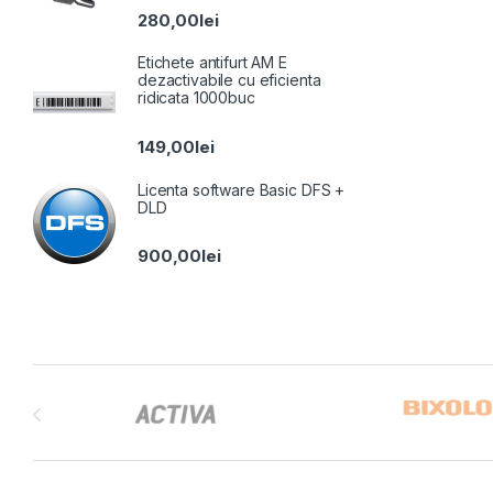
280,00
lei
Etichete antifurt AM E
dezactivabile cu eficienta
ridicata 1000buc
149,00
lei
Licenta software Basic DFS +
DLD
900,00
lei
Brands Carousel